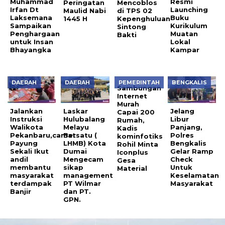
Muhammad
Resmi
Peringatan
Mencoblos
Irfan Dt
Launching
Maulid Nabi
di TPS 02
Laksemana
Buku
1445 H
Kepenghuluan
Sampaikan
Kurikulum
Sintong
Penghargaan
Muatan
Bakti
untuk Insan
Lokal
Bhayangka
Kampar
DAERAH
DAERAH
PEMERINTAH
BENGKALIS
Sambungan
Internet
Murah
Jalankan
Laskar
Jelang
Capai 200
Instruksi
Hulubalang
Libur
Rumah,
Walikota
Melayu
Panjang,
Kadis
Pekanbaru,camat
Bersatu (
Polres
kominfotiks
Payung
LHMB) Kota
Bengkalis
Rohil Minta
Sekali Ikut
Dumai
Gelar Ramp
Iconplus
andil
Mengecam
Check
Gesa
membantu
sikap
Untuk
Material
masyarakat
management
Keselamatan
terdampak
PT Wilmar
Masyarakat
Banjir
dan PT.
GPN.