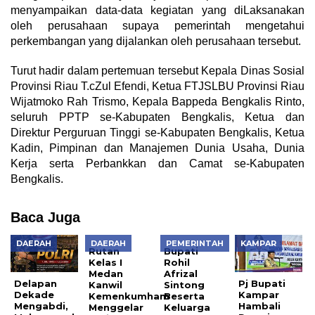
menyampaikan data-data kegiatan yang diLaksanakan
oleh perusahaan supaya pemerintah mengetahui
perkembangan yang dijalankan oleh perusahaan tersebut.
Turut hadir dalam pertemuan tersebut Kepala Dinas Sosial
Provinsi Riau T.cZul Efendi, Ketua FTJSLBU Provinsi Riau
Wijatmoko Rah Trismo, Kepala Bappeda Bengkalis Rinto,
seluruh PPTP se-Kabupaten Bengkalis, Ketua dan
Direktur Perguruan Tinggi se-Kabupaten Bengkalis, Ketua
Kadin, Pimpinan dan Manajemen Dunia Usaha, Dunia
Kerja serta Perbankkan dan Camat se-Kabupaten
Bengkalis.
Baca Juga
DAERAH
DAERAH
PEMERINTAH
KAMPAR
Rutan
Bupati
Kelas I
Rohil
Medan
Afrizal
Delapan
Pj Bupati
Kanwil
Sintong
Dekade
Kampar
Kemenkumham
Beserta
Mengabdi,
Hambali
Menggelar
Keluarga