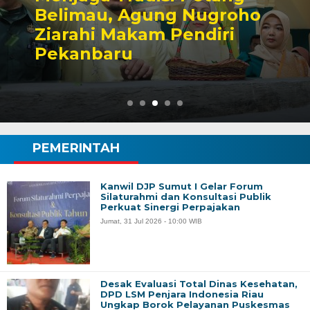
Belimau, Agung Nugroho
Ziarahi Makam Pendiri
Pekanbaru
PEMERINTAH
Kanwil DJP Sumut I Gelar Forum
Silaturahmi dan Konsultasi Publik
Perkuat Sinergi Perpajakan
Jumat, 31 Jul 2026 - 10:00 WIB
Desak Evaluasi Total Dinas Kesehatan,
DPD LSM Penjara Indonesia Riau
Ungkap Borok Pelayanan Puskesmas