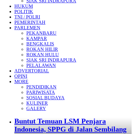
SIAK SRI INDRAPURA
HUKUM
POLITIK
TNI / POLRI
PEMERINTAH
PARLEMEN
PEKANBARU
KAMPAR
BENGKALIS
ROKAN HILIR
ROKAN HULU
SIAK SRI INDRAPURA
PELALAWAN
ADVERTORIAL
OPINI
MORE
PENDIDIKAN
PARIWISATA
SOSIAL BUDAYA
KULINER
GALERY
Buntut Temuan LSM Penjara
Indonesia, SPPG di Jalan Sembilang