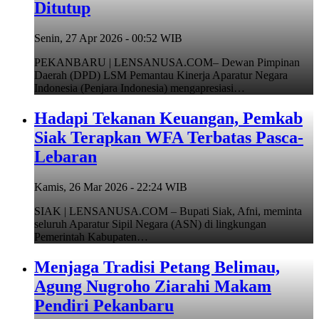
Ditutup
Senin, 27 Apr 2026 - 00:52 WIB
PEKANBARU | LENSANUSA.COM– Dewan Pimpinan
Daerah (DPD) LSM Pemantau Kinerja Aparatur Negara
Indonesia (Penjara Indonesia) mengapresiasi…
Hadapi Tekanan Keuangan, Pemkab
Siak Terapkan WFA Terbatas Pasca-
Lebaran
Kamis, 26 Mar 2026 - 22:24 WIB
SIAK | LENSANUSA.COM – Bupati Siak, Afni, meminta
seluruh Aparatur Sipil Negara (ASN) di lingkungan
Pemerintah Kabupaten…
Menjaga Tradisi Petang Belimau,
Agung Nugroho Ziarahi Makam
Pendiri Pekanbaru