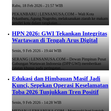
Rabu, 18 Feb 2026 - 21:57 WIB
PEKANBARU | LENSANUSA.COM – Wali Kota
Pekanbaru, Agung Nugroho, melaksanakan ziarah ke makam
pendiri kota dalam rangkaian…
HPN 2026: GWI Tekankan Integritas
Wartawan di Tengah Arus Digital
Senin, 9 Feb 2026 - 19:44 WIB
SERANG | LENSANUSA.COM – Dewan Pimpinan Pusat
Gabungan Wartawan Indonesia (DPP GWI) memberikan
catatan khusus pada peringatan…
Edukasi dan Himbauan Masif Jadi
Kunci, Sepekan Operasi Keselamatan
Toba 2026 Tunjukkan Tren Positif
Senin, 9 Feb 2026 - 14:28 WIB
MEDAN | LENSANUSA.COM – Memasuki hari ketujuh