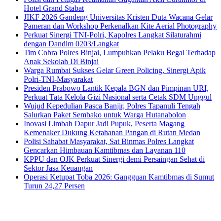
Hotel Grand Stabat
JIKF 2026 Gandeng Universitas Kristen Duta Wacana Gelar
Pameran dan Workshop Perkenalkan Kite Aerial Photography
Perkuat Sinergi TNI-Polri, Kapolres Langkat Silaturahmi
dengan Dandim 0203/Langkat
Tim Cobra Polres Binjai, Lumpuhkan Pelaku Begal Terhadap
Anak Sekolah Di Binjai
Warga Rumbai Sukses Gelar Green Policing, Sinergi Apik
Polri-TNI-Masyarakat
Presiden Prabowo Lantik Kepala BGN dan Pimpinan URI,
Perkuat Tata Kelola Gizi Nasional serta Cetak SDM Unggul
Wujud Kepedulian Pasca Banjir, Polres Tapanuli Tengah
Salurkan Paket Sembako untuk Warga Hutanabolon
Inovasi Limbah Dapur Jadi Pupuk, Peserta Magang
Kemenaker Dukung Ketahanan Pangan di Rutan Medan
Polisi Sahabat Masyarakat, Sat Binmas Polres Langkat
Gencarkan Himbauan Kamtibmas dan Layanan 110
KPPU dan OJK Perkuat Sinergi demi Persaingan Sehat di
Sektor Jasa Keuangan
Operasi Ketupat Toba 2026: Gangguan Kamtibmas di Sumut
Turun 24,27 Persen