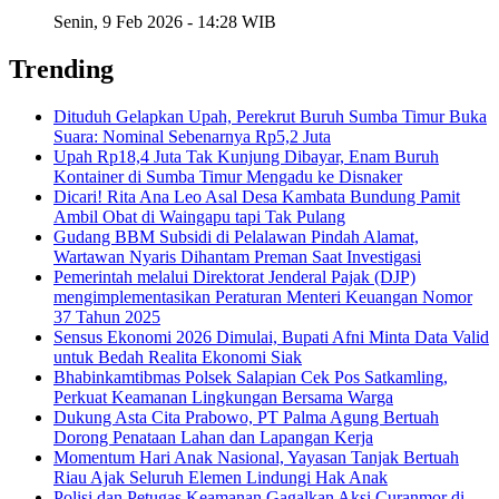
Senin, 9 Feb 2026 - 14:28 WIB
Trending
Dituduh Gelapkan Upah, Perekrut Buruh Sumba Timur Buka
Suara: Nominal Sebenarnya Rp5,2 Juta
Upah Rp18,4 Juta Tak Kunjung Dibayar, Enam Buruh
Kontainer di Sumba Timur Mengadu ke Disnaker
Dicari! Rita Ana Leo Asal Desa Kambata Bundung Pamit
Ambil Obat di Waingapu tapi Tak Pulang
Gudang BBM Subsidi di Pelalawan Pindah Alamat,
Wartawan Nyaris Dihantam Preman Saat Investigasi
Pemerintah melalui Direktorat Jenderal Pajak (DJP)
mengimplementasikan Peraturan Menteri Keuangan Nomor
37 Tahun 2025
Sensus Ekonomi 2026 Dimulai, Bupati Afni Minta Data Valid
untuk Bedah Realita Ekonomi Siak
Bhabinkamtibmas Polsek Salapian Cek Pos Satkamling,
Perkuat Keamanan Lingkungan Bersama Warga
Dukung Asta Cita Prabowo, PT Palma Agung Bertuah
Dorong Penataan Lahan dan Lapangan Kerja
Momentum Hari Anak Nasional, Yayasan Tanjak Bertuah
Riau Ajak Seluruh Elemen Lindungi Hak Anak
Polisi dan Petugas Keamanan Gagalkan Aksi Curanmor di