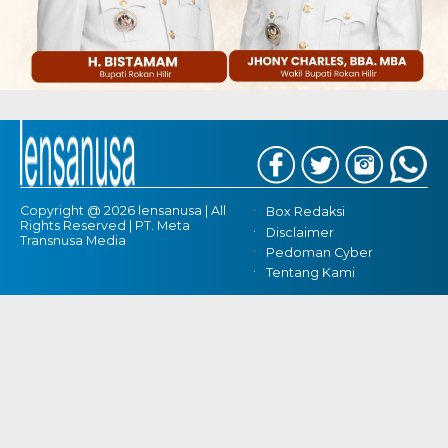
Copyright @ 2026 lensanusa | All
Box Redaksi
Rights Reserved | PT. Meta
Disclaimer
Transnusa Media
Pedoman Cyber
Tentang Kami