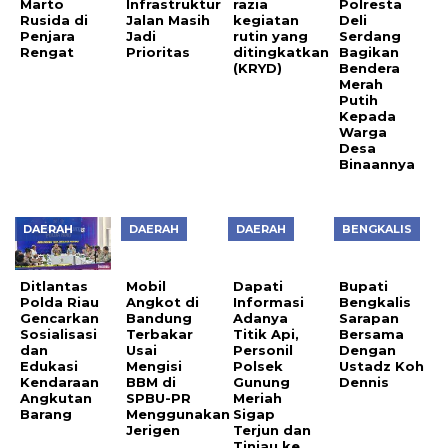
Marto
Infrastruktur
razia
Polresta
Rusida di
Jalan Masih
kegiatan
Deli
Penjara
Jadi
rutin yang
Serdang
Rengat
Prioritas
ditingkatkan
Bagikan
(KRYD)
Bendera
Merah
Putih
Kepada
Warga
Desa
Binaannya
DAERAH
DAERAH
DAERAH
BENGKALIS
Ditlantas
Mobil
Dapati
Bupati
Polda Riau
Angkot di
Informasi
Bengkalis
Gencarkan
Bandung
Adanya
Sarapan
Sosialisasi
Terbakar
Titik Api,
Bersama
dan
Usai
Personil
Dengan
Edukasi
Mengisi
Polsek
Ustadz Koh
Kendaraan
BBM di
Gunung
Dennis
Angkutan
SPBU-PR
Meriah
Barang
Menggunakan
Sigap
Jerigen
Terjun dan
Tinjau ke