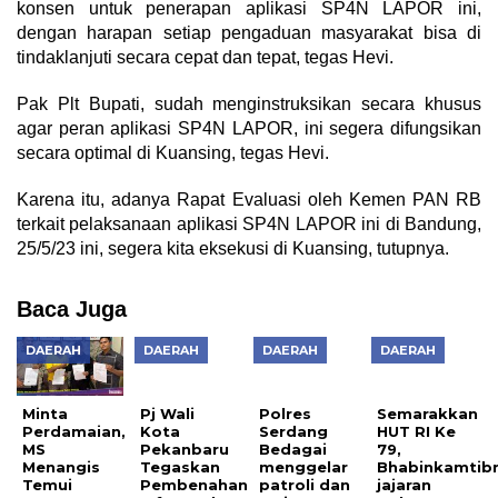
konsen untuk penerapan aplikasi SP4N LAPOR ini,
dengan harapan setiap pengaduan masyarakat bisa di
tindaklanjuti secara cepat dan tepat, tegas Hevi.
Pak Plt Bupati, sudah menginstruksikan secara khusus
agar peran aplikasi SP4N LAPOR, ini segera difungsikan
secara optimal di Kuansing, tegas Hevi.
Karena itu, adanya Rapat Evaluasi oleh Kemen PAN RB
terkait pelaksanaan aplikasi SP4N LAPOR ini di Bandung,
25/5/23 ini, segera kita eksekusi di Kuansing, tutupnya.
Baca Juga
DAERAH
DAERAH
DAERAH
DAERAH
Minta
Pj Wali
Polres
Semarakkan
Perdamaian,
Kota
Serdang
HUT RI Ke
MS
Pekanbaru
Bedagai
79,
Menangis
Tegaskan
menggelar
Bhabinkamtib
Temui
Pembenahan
patroli dan
jajaran