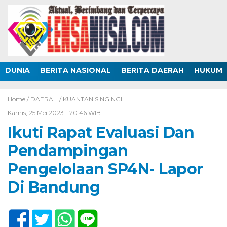
DUNIA
BERITA NASIONAL
BERITA DAERAH
HUKUM
Home /
DAERAH
/
KUANTAN SINGINGI
Kamis, 25 Mei 2023 - 20:46 WIB
Ikuti Rapat Evaluasi Dan
Pendampingan
Pengelolaan SP4N- Lapor
Di Bandung