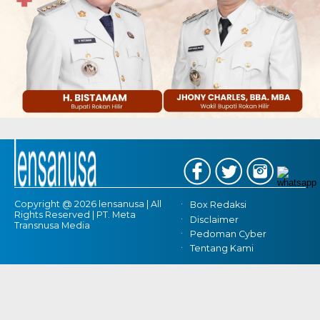
Copyright @ 2026 lensanusa | All
Box Redaksi
Rights Reserved | PT. Meta
Disclaimer
Transnusa Media
Pedoman Cyber
Tentang Kami