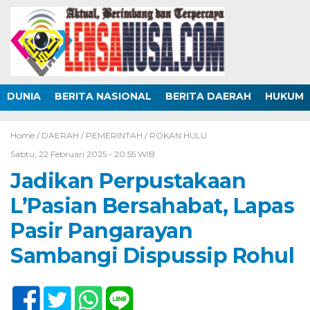
DUNIA
BERITA NASIONAL
BERITA DAERAH
HUKUM
Home /
DAERAH
/
PEMERINTAH
/
ROKAN HULU
Sabtu, 22 Februari 2025 - 20:55 WIB
Jadikan Perpustakaan
L’Pasian Bersahabat, Lapas
Pasir Pangarayan
Sambangi Dispussip Rohul