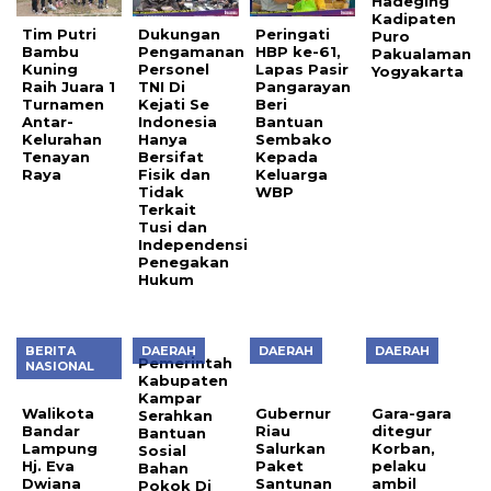
Hadeging
Kadipaten
Tim Putri
Dukungan
Peringati
Puro
Bambu
Pengamanan
HBP ke-61,
Pakualaman
Kuning
Personel
Lapas Pasir
Yogyakarta
Raih Juara 1
TNI Di
Pangarayan
Turnamen
Kejati Se
Beri
Antar-
Indonesia
Bantuan
Kelurahan
Hanya
Sembako
Tenayan
Bersifat
Kepada
Raya
Fisik dan
Keluarga
Tidak
WBP
Terkait
Tusi dan
Independensi
Penegakan
Hukum
BERITA
DAERAH
DAERAH
DAERAH
Pemerintah
NASIONAL
Kabupaten
Kampar
Walikota
Gubernur
Gara-gara
Serahkan
Bandar
Riau
ditegur
Bantuan
Lampung
Salurkan
Korban,
Sosial
Hj. Eva
Paket
pelaku
Bahan
Dwiana
Santunan
ambil
Pokok Di