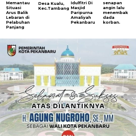
Memantau
Idulfitri Di
senapan
Desa Kualu,
Situasi
Masjid
angin lalu
Kec.Tambang
Arus Balik
Paripurna
menembak
Lebaran di
Amaliyah
dada
Pelabuhan
Pekanbaru
korban.
Panjang