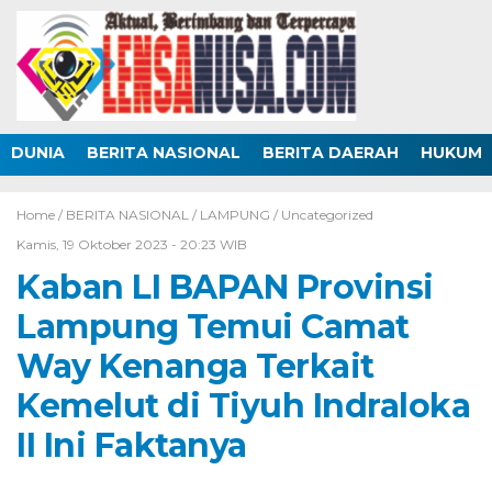
DUNIA
BERITA NASIONAL
BERITA DAERAH
HUKUM
Home /
BERITA NASIONAL
/
LAMPUNG
/
Uncategorized
Kamis, 19 Oktober 2023 - 20:23 WIB
Kaban LI BAPAN Provinsi
Lampung Temui Camat
Way Kenanga Terkait
Kemelut di Tiyuh Indraloka
II Ini Faktanya