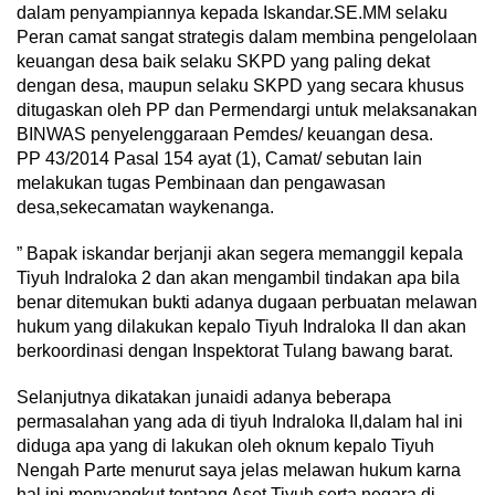
dalam penyampiannya kepada Iskandar.SE.MM selaku
Peran camat sangat strategis dalam membina pengelolaan
keuangan desa baik selaku SKPD yang paling dekat
dengan desa, maupun selaku SKPD yang secara khusus
ditugaskan oleh PP dan Permendargi untuk melaksanakan
BINWAS penyelenggaraan Pemdes/ keuangan desa.
PP 43/2014 Pasal 154 ayat (1), Camat/ sebutan lain
melakukan tugas Pembinaan dan pengawasan
desa,sekecamatan waykenanga.
” Bapak iskandar berjanji akan segera memanggil kepala
Tiyuh Indraloka 2 dan akan mengambil tindakan apa bila
benar ditemukan bukti adanya dugaan perbuatan melawan
hukum yang dilakukan kepalo Tiyuh Indraloka II dan akan
berkoordinasi dengan Inspektorat Tulang bawang barat.
Selanjutnya dikatakan junaidi adanya beberapa
permasalahan yang ada di tiyuh Indraloka II,dalam hal ini
diduga apa yang di lakukan oleh oknum kepalo Tiyuh
Nengah Parte menurut saya jelas melawan hukum karna
hal ini menyangkut tentang Aset Tiyuh serta negara di