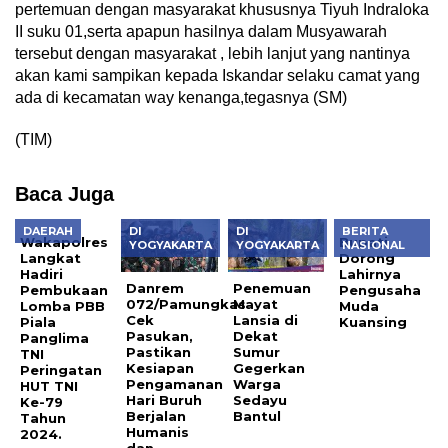
pertemuan dengan masyarakat khususnya Tiyuh Indraloka
II suku 01,serta apapun hasilnya dalam Musyawarah
tersebut dengan masyarakat , lebih lanjut yang nantinya
akan kami sampikan kepada Iskandar selaku camat yang
ada di kecamatan way kenanga,tegasnya (SM)
(TIM)
Baca Juga
DAERAH
DI
DI
BERITA
Wakapolres
Bupati
YOGYAKARTA
YOGYAKARTA
NASIONAL
Langkat
Dorong
Hadiri
Lahirnya
Danrem
Penemuan
Pembukaan
Pengusaha
072/Pamungkas
Mayat
Lomba PBB
Muda
Cek
Lansia di
Piala
Kuansing
Pasukan,
Dekat
Panglima
Pastikan
Sumur
TNI
Kesiapan
Gegerkan
Peringatan
Pengamanan
Warga
HUT TNI
Hari Buruh
Sedayu
Ke-79
Berjalan
Bantul
Tahun
Humanis
2024.
dan