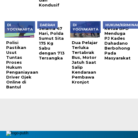
Kondusif
DI
DAERAH
DI
HUKUM/KRIMINA
Selama 47
Ketua BPD
YOGYAKARTA
YOGYAKARTA
Hari, Polda
Menduga
Sumut Sita
PJ Kades
Polisi
Dua Pelajar
175 Kg
Dahadano
Pastikan
Terluka
Sabu
Berbohong
Usut
Tertabrak
dengan 713
Pada
Tuntas
Bus, Motor
Tersangka
Masyarakat
Proses
Jatuh Saat
Hukum
Salip
Penganiayaan
Kendaraan
Driver Ojek
Pembawa
Online di
Kronjot
Bantul