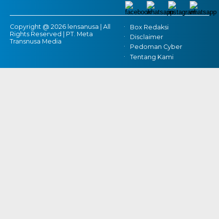
Copyright @ 2026 lensanusa | All
Box Redaksi
Rights Reserved | PT. Meta
Disclaimer
Transnusa Media
Pedoman Cyber
Tentang Kami