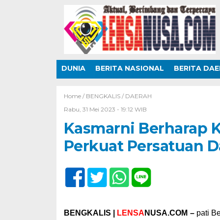
DUNIA
BERITA NASIONAL
BERITA DA
Home /
BENGKALIS
/
DAERAH
Rabu, 31 Mei 2023 - 19:12 WIB
Kasmarni Berharap K
Perkuat Persatuan 
BENGKALIS |
LENSA
NUSA.COM –
pati B