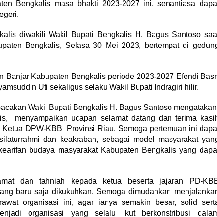
en Bengkalis masa bhakti 2023-2027 ini, senantiasa dapa
geri.
kalis diwakili Wakil Bupati Bengkalis H. Bagus Santoso saa
paten Bengkalis, Selasa 30 Mei 2023, bertempat di gedun
Banjar Kabupaten Bengkalis periode 2023-2027 Efendi Basr
msuddin Uti sekaligus selaku Wakil Bupati Indragiri hilir.
ibacakan Wakil Bupati Bengkalis H. Bagus Santoso mengatakan
is, menyampaikan ucapan selamat datang dan terima kasi
igus Ketua DPW-KBB Provinsi Riau. Semoga pertemuan ini dapa
ilaturrahmi dan keakraban, sebagai model masyarakat yan
earifan budaya masyarakat Kabupaten Bengkalis yang dapa
amat dan tahniah kepada ketua beserta jajaran PD-KB
yang baru saja dikukuhkan. Semoga dimudahkan menjalanka
wat organisasi ini, agar ianya semakin besar, solid sert
njadi organisasi yang selalu ikut berkonstribusi dala