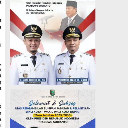
t
t
g
i
,
h
t
g
t
B
n
a
m