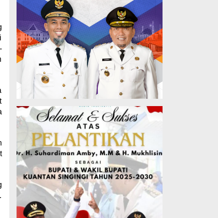
g
i
-
n
a
t
a
h
t
g
.