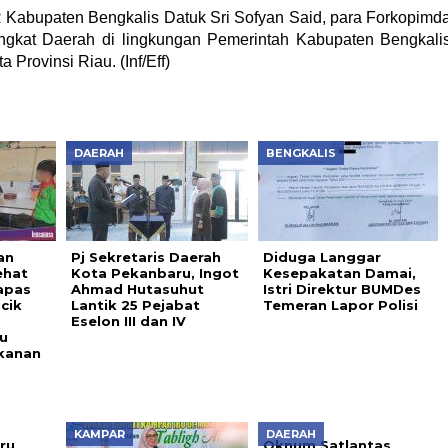
R Kabupaten Bengkalis Datuk Sri Sofyan Said, para Forkopimd
ngkat Daerah di lingkungan Pemerintah Kabupaten Bengkali
Provinsi Riau. (Inf/Eff)
DAERAH
BENGKALIS
an
Pj Sekretaris Daerah
Diduga Langgar
ehat
Kota Pekanbaru, Ingot
Kesepakatan Damai,
apas
Ahmad Hutasuhut
Istri Direktur BUMDes
cik
Lantik 25 Pejabat
Temeran Lapor Polisi
Eselon III dan IV
u
kanan
KAMPAR
DAERAH
ru
Oknum Satlantas