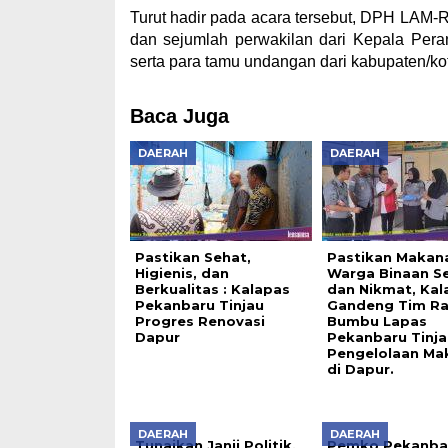
Turut hadir pada acara tersebut, DPH LAM-
dan sejumlah perwakilan dari Kepala Pera
serta para tamu undangan dari kabupaten/kota 
Baca Juga
DAERAH
DAERAH
Pastikan Sehat,
Pastikan Makan
Higienis, dan
Warga Binaan S
Berkualitas : Kalapas
dan Nikmat, Kal
Pekanbaru Tinjau
Gandeng Tim Ra
Progres Renovasi
Bumbu Lapas
Dapur
Pekanbaru Tinja
Pengelolaan Ma
di Dapur.
DAERAH
DAERAH
Tunaikan Janji Politik,
Pemko Pekanba