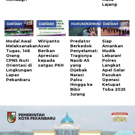
Lajang
DAERAH
DAERAH
HUKUM/KRIMINAL
DAERAH
Modal Awal
Wiriyanto
Predator
Siap
Melaksanakan
Aswir
Berkedok
Amankan
Tugas, 146
Berikan
Penyelamat:
Mudik
Orang
Apresiasi
Tragisnya
Lebaran!
CPNS Ikuti
kepada
Nasib AS
Polres
Orientasi di
satgas PKH
yang
Langkat
Lingkungan
Dijebak
Apel Gelar
Lapas
Narasi
Pasukan
Pekanbaru
Palsu
Operasi
Hingga ke
Ketupat
Bibir
Toba 2025
Jurang