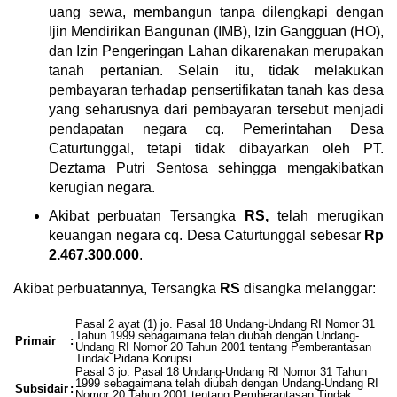
uang sewa, membangun tanpa dilengkapi dengan
Ijin Mendirikan Bangunan (IMB), Izin Gangguan (HO),
dan Izin Pengeringan Lahan dikarenakan merupakan
tanah pertanian. Selain itu, tidak melakukan
pembayaran terhadap pensertifikatan tanah kas desa
yang seharusnya dari pembayaran tersebut menjadi
pendapatan negara cq. Pemerintahan Desa
Caturtunggal, tetapi tidak dibayarkan oleh PT.
Deztama Putri Sentosa sehingga mengakibatkan
kerugian negara.
Akibat perbuatan Tersangka
RS,
telah merugikan
keuangan negara cq. Desa Caturtunggal sebesar
Rp
2.467.300.000
.
Akibat perbuatannya, Tersangka
RS
disangka melanggar:
Pasal 2 ayat (1) jo. Pasal 18 Undang-Undang RI Nomor 31
Tahun 1999 sebagaimana telah diubah dengan Undang-
Primair
:
Undang RI Nomor 20 Tahun 2001 tentang Pemberantasan
Tindak Pidana Korupsi.
Pasal 3 jo. Pasal 18 Undang-Undang RI Nomor 31 Tahun
1999 sebagaimana telah diubah dengan Undang-Undang RI
Subsidair
:
Nomor 20 Tahun 2001 tentang Pemberantasan Tindak