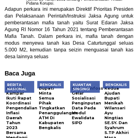
Pidana Korupsi.
Adapun perkara ini merupakan Direktif Prioritas Presiden
dan Pelaksanaan Perintah/Instruksi Jaksa Agung untuk
pemberantasan mafia tanah yaitu Surat Edaran Jaksa
Agung RI Nomor 16 Tahun 2021 tentang Pemberantasan
Mafia Tanah. Dalam perkara ini, mafia tanah dengan
modus menyewa tanah kas Desa Caturtunggal seluas
5.000 M2, kemudian tanpa seizin menguasai tanah kas
desa lainnya seluas
Baca Juga
BERITA
BENGKALIS
KUANTAN
BENGKALIS
Pemkab
Bupati
Diskominfoss
Kedua
NASIONAL
SINGINGI
Kampar
Minta
Gelar
Ajudan
Ikuti Rapat
Semua
Sosialisasi
Bupati
Koordinasi
Pihak
Penginputan
Menikah
Pengendalian
Tingkatkan
Data Pada
Wilansari
Inflasi
Penanggulangan
Modul
Ayu
Daerah
ATM Di
Ewalidata
Ningtias
Tahun
Kabupaten
SIPD
SE.SY. Dan
2023
Bengkalis
Syahrum
Bersama
S.TP Akhiri
Mendagri
Masa