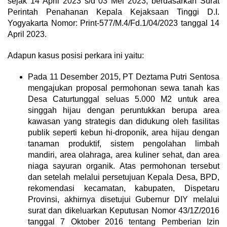
sejak 14 April 2023 s/d 03 Mei 2023, berdasarkan Surat
Perintah Penahanan Kepala Kejaksaan Tinggi D.I.
Yogyakarta Nomor: Print-577/M.4/Fd.1/04/2023 tanggal 14
April 2023.
Adapun kasus posisi perkara ini yaitu:
Pada 11 Desember 2015, PT Deztama Putri Sentosa
mengajukan proposal permohonan sewa tanah kas
Desa Caturtunggal seluas 5.000 M2 untuk area
singgah hijau dengan peruntukkan berupa area
kawasan yang strategis dan didukung oleh fasilitas
publik seperti kebun hi-droponik, area hijau dengan
tanaman produktif, sistem pengolahan limbah
mandiri, area olahraga, area kuliner sehat, dan area
niaga sayuran organik. Atas permohonan tersebut
dan setelah melalui persetujuan Kepala Desa, BPD,
rekomendasi kecamatan, kabupaten, Dispetaru
Provinsi, akhirnya disetujui Gubernur DIY melalui
surat dan dikeluarkan Keputusan Nomor 43/1Z/2016
tanggal 7 Oktober 2016 tentang Pemberian Izin