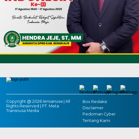
Copyright @ 2026 lensanusa | All
Box Redaksi
Rights Reserved | PT. Meta
Disclaimer
Transnusa Media
Pedoman Cyber
Tentang Kami