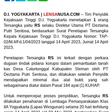
D.I. YOGYAKARTA |
LENSA
NUSA
.COM
– Tim Penyidik
Kejaksaan Tinggi D.I. Yogyakarta menetapkan
1
orang
Tersangka yaitu
RS
selaku Direktur Utama PT Deztama
Putri Sentosa, berdasarkan Surat Penetapan Tersangka
Kepala Kejaksaan Tinggi D.I. Yogyakarta Nomor: TAP-
02/M.4/Fd.1/04/2023 tanggal 14 April 2023, Jumat 14 April
2023.
Penetapan Tersangka
RS
ini terkait dengan perkara
dugaan tindak pidana korupsi dalam pemanfaatan tanah
kas Desa Caturtunggal Kabupaten Sleman oleh PT
Deztama Putri Sentosa, dan dilakukan setelah Penyidik
mendapatkan minimal dua alat bukti yang sah
sebagaimana diatur dalam Pasal 184 ayat (1) KUHAP.
Untuk mempercepat proses penyidikan, Tersangka
RS
dilakukan penahanan di Lembaga Pemasyarakatan Klas
IIA Yogyakarta (Lapas Wirogunan) selama 20 hari terhitung