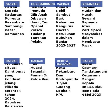
DAERAH
HUKUM/KRIMINAL
DAERAH
PEKANBARU
Patroli
Heboh! 3
Bupati
Layanan
Sepeda
Pemuda
Rohil
Mudah dan
Satlantas
Gilir Anak
Sambut
Murah,
Polresta
Dibawah
Baik
Reward
Pekanbaru
Umur, Tim
Kehadiran
Bapenda
Sambangi
Opsnal
Pengurus
Atas
Pasar
Polsek
Daerah
Partisipasi
Ramadhan
Tualang
Kerukunan
Masyarakat
Tangkap
Bubuhan
dalam
Pelaku
Banjar
Membayar
2023-2027
Pajak
DAERAH
DAERAH
BERITA
DAERAH
Wujudkan
Polri
Pj Wali
Bupati
NASIONAL
situasi
Mutasi
Kota
Kasmarni
Kamtibmas
Sejumlah
Pekanbaru
Tandatangani
yang
Pamen Di
Dan
Kerjasama
kondusif
Polda Riau
Forkopimda
Dengan
jelang
Tinjau
Kepala
Pilkada
Gudang
BKSDA Riau
serentak
Logistik
Icon Pada
tahun
KPU
4 Mei 2023
2024,
Kapolres
Pelalawan