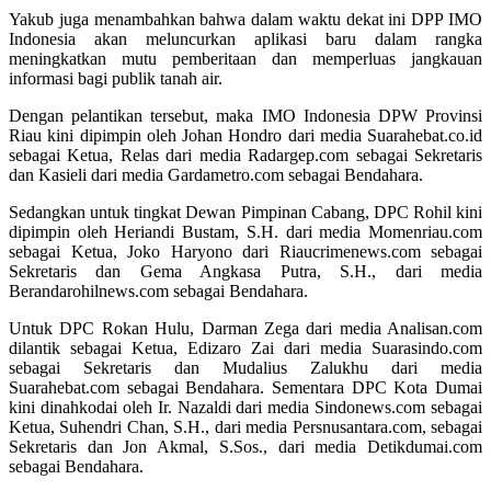
Yakub juga menambahkan bahwa dalam waktu dekat ini DPP IMO
Indonesia akan meluncurkan aplikasi baru dalam rangka
meningkatkan mutu pemberitaan dan memperluas jangkauan
informasi bagi publik tanah air.
Dengan pelantikan tersebut, maka IMO Indonesia DPW Provinsi
Riau kini dipimpin oleh Johan Hondro dari media Suarahebat.co.id
sebagai Ketua, Relas dari media Radargep.com sebagai Sekretaris
dan Kasieli dari media Gardametro.com sebagai Bendahara.
Sedangkan untuk tingkat Dewan Pimpinan Cabang, DPC Rohil kini
dipimpin oleh Heriandi Bustam, S.H. dari media Momenriau.com
sebagai Ketua, Joko Haryono dari Riaucrimenews.com sebagai
Sekretaris dan Gema Angkasa Putra, S.H., dari media
Berandarohilnews.com sebagai Bendahara.
Untuk DPC Rokan Hulu, Darman Zega dari media Analisan.com
dilantik sebagai Ketua, Edizaro Zai dari media Suarasindo.com
sebagai Sekretaris dan Mudalius Zalukhu dari media
Suarahebat.com sebagai Bendahara. Sementara DPC Kota Dumai
kini dinahkodai oleh Ir. Nazaldi dari media Sindonews.com sebagai
Ketua, Suhendri Chan, S.H., dari media Persnusantara.com, sebagai
Sekretaris dan Jon Akmal, S.Sos., dari media Detikdumai.com
sebagai Bendahara.