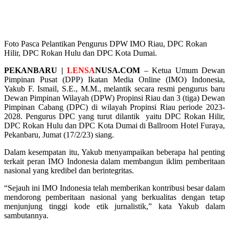
Foto Pasca Pelantikan Pengurus DPW IMO Riau, DPC Rokan
Hilir, DPC Rokan Hulu dan DPC Kota Dumai.
PEKANBARU |
LENSA
NUSA.COM
– Ketua Umum Dewan
Pimpinan Pusat (DPP) Ikatan Media Online (IMO) Indonesia,
Yakub F. Ismail, S.E., M.M., melantik secara resmi pengurus baru
Dewan Pimpinan Wilayah (DPW) Propinsi Riau dan 3 (tiga) Dewan
Pimpinan Cabang (DPC) di wilayah Propinsi Riau periode 2023-
2028. Pengurus DPC yang turut dilantik yaitu DPC Rokan Hilir,
DPC Rokan Hulu dan DPC Kota Dumai di Ballroom Hotel Furaya,
Pekanbaru, Jumat (17/2/23) siang.
Dalam kesempatan itu, Yakub menyampaikan beberapa hal penting
terkait peran IMO Indonesia dalam membangun iklim pemberitaan
nasional yang kredibel dan berintegritas.
“Sejauh ini IMO Indonesia telah memberikan kontribusi besar dalam
mendorong pemberitaan nasional yang berkualitas dengan tetap
menjunjung tinggi kode etik jurnalistik,” kata Yakub dalam
sambutannya.