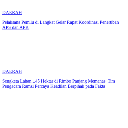
DAERAH
Pelaksana Pemilu di Langkat Gelar Rapat Koordinasi Penertiban
APS dan APK
DAERAH
Sengketa Lahan ±45 Hektar di Rimbo Panjang Memanas, Tim
Pengacara Ramzi Percaya Keadilan Berpihak pada Fakta