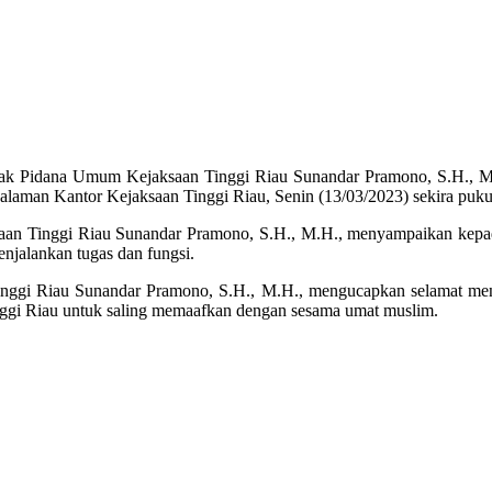
ak Pidana Umum Kejaksaan Tinggi Riau Sunandar Pramono, S.H., M.H.
Halaman Kantor Kejaksaan Tinggi Riau, Senin (13/03/2023) sekira puk
n Tinggi Riau Sunandar Pramono, S.H., M.H., menyampaikan kepada
njalankan tugas dan fungsi.
inggi Riau Sunandar Pramono, S.H., M.H., mengucapkan selamat m
nggi Riau untuk saling memaafkan dengan sesama umat muslim.