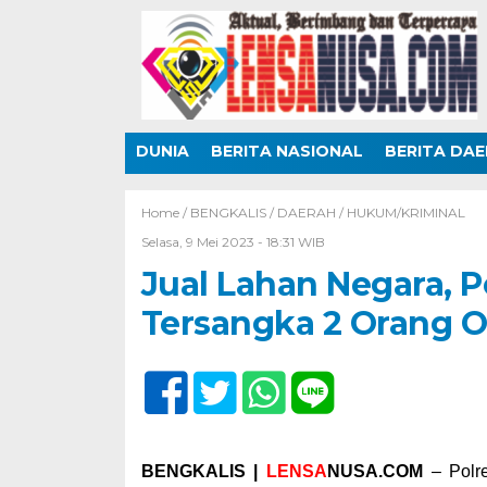
DUNIA
BERITA NASIONAL
BERITA DA
Home /
BENGKALIS
/
DAERAH
/
HUKUM/KRIMINAL
Selasa, 9 Mei 2023 - 18:31 WIB
Jual Lahan Negara, P
Tersangka 2 Orang 
BENGKALIS |
LENSA
NUSA.COM
– Polr