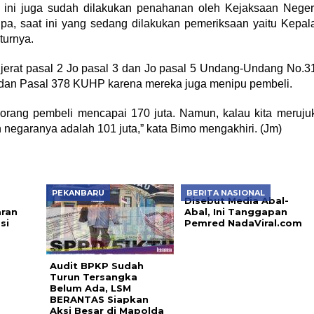
at ini juga sudah dilakukan penahanan oleh Kejaksaan Neger
upa, saat ini yang sedang dilakukan pemeriksaan yaitu Kepal
turnya.
ijerat pasal 2 Jo pasal 3 dan Jo pasal 5 Undang-Undang No.3
 dan Pasal 378 KUHP karena mereka juga menipu pembeli.
 orang pembeli mencapai 170 juta. Namun, kalau kita meruju
negaranya adalah 101 juta,” kata Bimo mengakhiri. (Jm)
PEKANBARU
BERITA NASIONAL
Disebut Media Abal-
aran
Abal, Ini Tanggapan
si
Pemred NadaViral.com
Audit BPKP Sudah
Turun Tersangka
Belum Ada, LSM
BERANTAS Siapkan
Aksi Besar di Mapolda