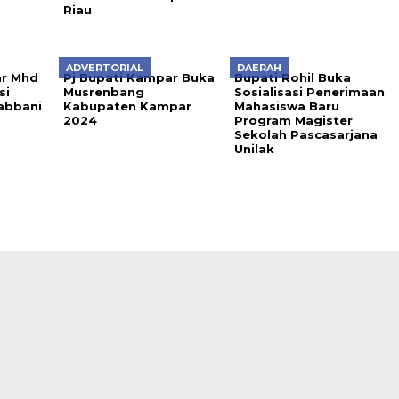
Riau
ADVERTORIAL
DAERAH
ar Mhd
Pj Bupati Kampar Buka
Bupati Rohil Buka
si
Musrenbang
Sosialisasi Penerimaan
abbani
Kabupaten Kampar
Mahasiswa Baru
2024
Program Magister
Sekolah Pascasarjana
Unilak