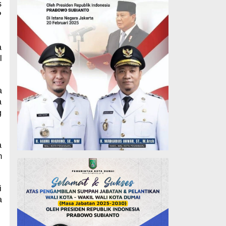
s
P
a
l
a
a
g
a
m
i
a