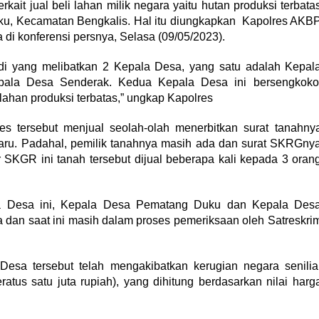
ait jual beli lahan milik negara yaitu hutan produksi terbata
ku, Kecamatan Bengkalis. Hal itu diungkapkan Kapolres AKB
di konferensi persnya, Selasa (09/05/2023).
di yang melibatkan 2 Kepala Desa, yang satu adalah Kepal
ala Desa Senderak. Kedua Kepala Desa ini bersengkoko
 lahan produksi terbatas,” ungkap Kapolres
es tersebut menjual seolah-olah menerbitkan surat tanahny
aru. Padahal, pemilik tanahnya masih ada dan surat SKRGny
r SKGR ini tanah tersebut dijual beberapa kali kepada 3 oran
la Desa ini, Kepala Desa Pematang Duku dan Kepala Des
a dan saat ini masih dalam proses pemeriksaan oleh Satreskri
esa tersebut telah mengakibatkan kerugian negara senilia
atus satu juta rupiah), yang dihitung berdasarkan nilai harg