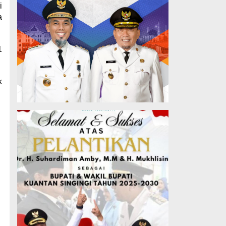
i
a
1
k