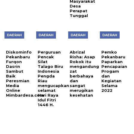
Masyarakat
Desa
Perapat
Tunggal
DAERAH
DAERAH
DAERAH
DAERAH
Diskominfo
Perguruan
Abrizal
Pemko
Pekanbaru
Pencak
Risha: Asap
Pekanbaru
Furqon
Silat
Rokok itu
Paparkan
Dasrin
Talago Biru
mengandung
Pencapaian
Sambut
Indonesia
zat
Progam
Baik
Pengda
berbahaya
dan
Peresmian
Riau
dan
Kegiatan
Media
mengucapkan
sangat
Selama
Online
selamat
merugikan
2022
Mimbardesa.com
Hari Raya
kesehatan
Idul Fitri
1446 H.