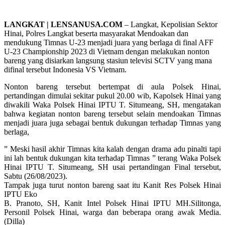
LANGKAT | LENSANUSA.COM
– Langkat, Kepolisian Sektor
Hinai, Polres Langkat beserta masyarakat Mendoakan dan
mendukung Timnas U-23 menjadi juara yang berlaga di final AFF
U-23 Championship 2023 di Vietnam dengan melakukan nonton
bareng yang disiarkan langsung stasiun televisi SCTV yang mana
difinal tersebut Indonesia VS Vietnam.
Nonton bareng tersebut bertempat di aula Polsek Hinai,
pertandingan dimulai sekitar pukul 20.00 wib, Kapolsek Hinai yang
diwakili Waka Polsek Hinai IPTU T. Situmeang, SH, mengatakan
bahwa kegiatan nonton bareng tersebut selain mendoakan Timnas
menjadi juara juga sebagai bentuk dukungan terhadap Timnas yang
berlaga,
” Meski hasil akhir Timnas kita kalah dengan drama adu pinalti tapi
ini lah bentuk dukungan kita terhadap Timnas ” terang Waka Polsek
Hinai IPTU T. Situmeang, SH usai pertandingan Final tersebut,
Sabtu (26/08/2023).
Tampak juga turut nonton bareng saat itu Kanit Res Polsek Hinai
IPTU Eko
B. Pranoto, SH, Kanit Intel Polsek Hinai IPTU MH.Silitonga,
Personil Polsek Hinai, warga dan beberapa orang awak Media.
(Dilla)