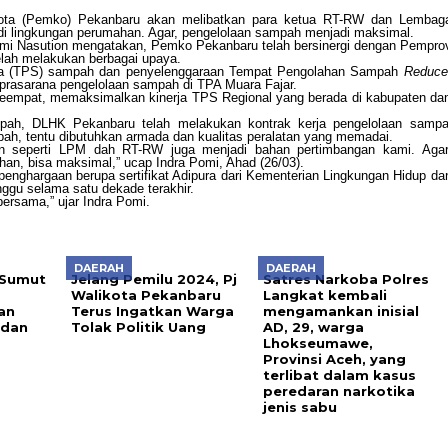
ota (Pemko) Pekanbaru akan melibatkan para ketua RT-RW dan Lembag
 lingkungan perumahan. Agar, pengelolaan sampah menjadi maksimal.
omi Nasution mengatakan, Pemko Pekanbaru telah bersinergi dengan Pempro
lah melakukan berbagai upaya.
ra (TPS) sampah dan penyelenggaraan Tempat Pengolahan Sampah
Reduce
prasarana pengelolaan sampah di TPA Muara Fajar.
 Keempat, memaksimalkan kinerja TPS Regional yang berada di kabupaten da
ah, DLHK Pekanbaru telah melakukan kontrak kerja pengelolaan sampa
pah, tentu dibutuhkan armada dan kualitas peralatan yang memadai.
tan seperti LPM dah RT-RW juga menjadi bahan pertimbangan kami. Agar
an, bisa maksimal,” ucap Indra Pomi, Ahad (26/03).
nghargaan berupa sertifikat Adipura dari Kementerian Lingkungan Hidup da
nggu selama satu dekade terakhir.
ersama,” ujar Indra Pomi.
DAERAH
DAERAH
Sumut
Jelang Pemilu 2024, Pj
Satres Narkoba Polres
Walikota Pekanbaru
Langkat kembali
an
Terus Ingatkan Warga
mengamankan inisial
edan
Tolak Politik Uang
AD, 29, warga
Lhokseumawe,
Provinsi Aceh, yang
terlibat dalam kasus
peredaran narkotika
jenis sabu