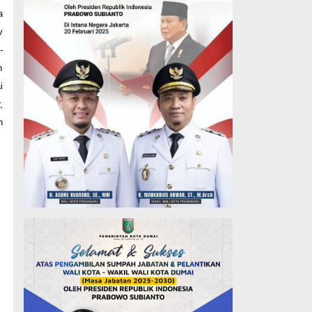
a
v
-
n
i
,
n