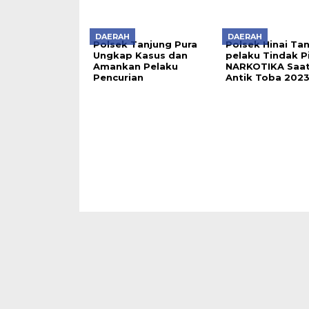
DAERAH
DAERAH
Polsek Tanjung Pura
Polsek Hinai Ta
Ungkap Kasus dan
pelaku Tindak P
Amankan Pelaku
NARKOTIKA Saa
Pencurian
Antik Toba 202