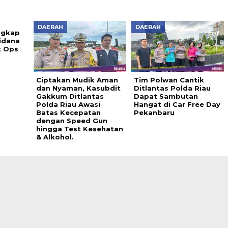
DAERAH
DAERAH
ngkap
idana
t Ops
3
Ciptakan Mudik Aman
Tim Polwan Cantik
dan Nyaman, Kasubdit
Ditlantas Polda Riau
Gakkum Ditlantas
Dapat Sambutan
Polda Riau Awasi
Hangat di Car Free Day
Batas Kecepatan
Pekanbaru
dengan Speed Gun
hingga Test Kesehatan
& Alkohol.