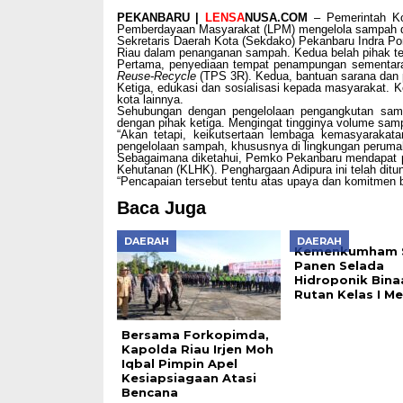
PEKANBARU |
LENSA
NUSA.COM
– Pemerintah K
Pemberdayaan Masyarakat (LPM) mengelola sampah di
Sekretaris Daerah Kota (Sekdako) Pekanbaru Indra P
Riau dalam penanganan sampah. Kedua belah pihak te
Pertama, penyediaan tempat penampungan sementa
Reuse-Recycle
(TPS 3R). Kedua, bantuan sarana dan 
Ketiga, edukasi dan sosialisasi kepada masyarakat.
kota lainnya.
Sehubungan dengan pengelolaan pengangkutan samp
dengan pihak ketiga. Mengingat tingginya volume sam
“Akan tetapi, keikutsertaan lembaga kemasyaraka
pengelolaan sampah, khususnya di lingkungan perumah
Sebagaimana diketahui, Pemko Pekanbaru mendapat pe
Kehutanan (KLHK). Penghargaan Adipura ini telah ditu
“Pencapaian tersebut tentu atas upaya dan komitmen b
Baca Juga
DAERAH
DAERAH
Kemenkumham 
Panen Selada
Hidroponik Bina
Rutan Kelas I M
Bersama Forkopimda,
Kapolda Riau Irjen Moh
Iqbal Pimpin Apel
Kesiapsiagaan Atasi
Bencana