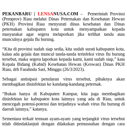
PEKANBARU |
LENSA
NUSA.COM
– Pemerintah Provinsi
(Pemprov) Riau melalui Dinas Peternakan dan Kesehatan Hewan
(PKH) Provinsi Riau menyurati dinas kesehatan dan Dinas
peternakan kabupaten kota untuk menyampaikan kepada
masyarakat agar segera melaporkan jika terlihat tanda atau
munculnya gejala flu burung.
“Kita di provinsi sudah siap sedia, kita sudah surati kabupaten kota,
kalau ada gejala dan muncul tanda-tanda terinfeksi virus flu burung
tersebut, maka segera laporkan kepada kami, kami sudah siap,” kata
Kepala Bidang (Kabid) Kesehatan Hewan (Keswan) Dinas PKH
Riau, drh Faralinda Sari, Minggu (26/3/2023).
Sebagai antisipasi penularan virus tersebut, pihaknya akan
membagikan disinfektan ke kandang-kandang peternak.
“Bukan hanya di Kabupaten Kampar, kita juga membagikan
disinfektan ke kabupaten kota lainnya yang ada di Riau, untuk
mencegah potensi-potensi dan terjadinya wabah virus flu burung di
daerah lainnya,” katanya.
Sementara terkait temuan ayam-ayam yang terjangkit virus tersebut
telah ditindaklanjuti dengan dilakukan pemusnahan dengan cara