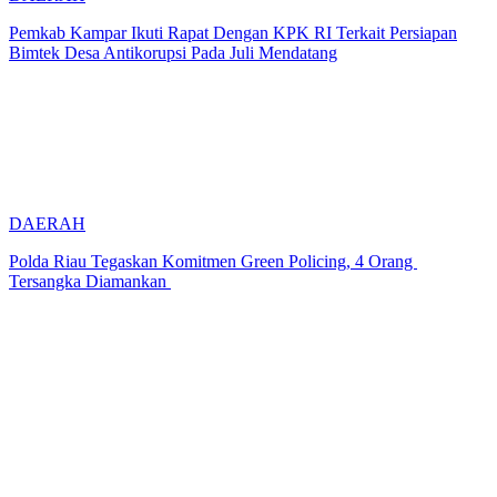
Pemkab Kampar Ikuti Rapat Dengan KPK RI Terkait Persiapan
Bimtek Desa Antikorupsi Pada Juli Mendatang
DAERAH
Polda Riau Tegaskan Komitmen Green Policing, 4 Orang
Tersangka Diamankan