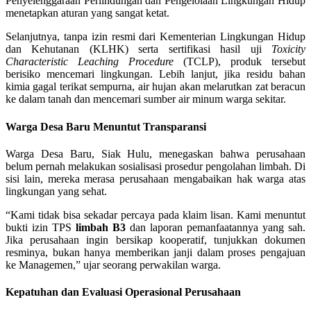
Penyelenggaraan Perlindungan dan Pengelolaan Lingkungan Hidup
menetapkan aturan yang sangat ketat.
Selanjutnya, tanpa izin resmi dari Kementerian Lingkungan Hidup
dan Kehutanan (KLHK) serta sertifikasi hasil uji
Toxicity
Characteristic Leaching Procedure
(TCLP), produk tersebut
berisiko mencemari lingkungan. Lebih lanjut, jika residu bahan
kimia gagal terikat sempurna, air hujan akan melarutkan zat beracun
ke dalam tanah dan mencemari sumber air minum warga sekitar.
Warga Desa Baru Menuntut Transparansi
Warga Desa Baru, Siak Hulu, menegaskan bahwa perusahaan
belum pernah melakukan sosialisasi prosedur pengolahan limbah. Di
sisi lain, mereka merasa perusahaan mengabaikan hak warga atas
lingkungan yang sehat.
“Kami tidak bisa sekadar percaya pada klaim lisan. Kami menuntut
bukti izin TPS
limbah B3
dan laporan pemanfaatannya yang sah.
Jika perusahaan ingin bersikap kooperatif, tunjukkan dokumen
resminya, bukan hanya memberikan janji dalam proses pengajuan
ke Managemen,” ujar seorang perwakilan warga.
Kepatuhan dan Evaluasi Operasional Perusahaan