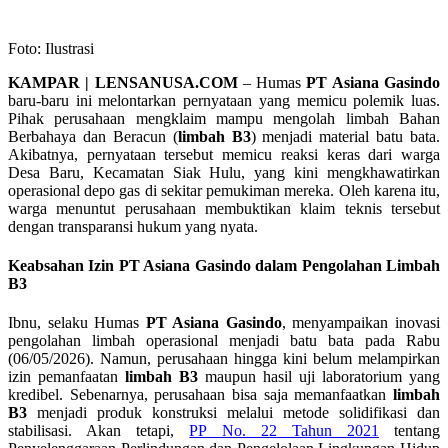
Foto: Ilustrasi
KAMPAR | LENSANUSA.COM
– Humas
PT Asiana Gasindo
baru-baru ini melontarkan pernyataan yang memicu polemik luas.
Pihak perusahaan mengklaim mampu mengolah limbah Bahan
Berbahaya dan Beracun (
limbah B3
) menjadi material batu bata.
Akibatnya, pernyataan tersebut memicu reaksi keras dari warga
Desa Baru, Kecamatan Siak Hulu, yang kini mengkhawatirkan
operasional depo gas di sekitar pemukiman mereka. Oleh karena itu,
warga menuntut perusahaan membuktikan klaim teknis tersebut
dengan transparansi hukum yang nyata.
Keabsahan Izin PT Asiana Gasindo dalam Pengolahan Limbah
B3
Ibnu, selaku Humas
PT Asiana Gasindo
, menyampaikan inovasi
pengolahan limbah operasional menjadi batu bata pada Rabu
(06/05/2026). Namun, perusahaan hingga kini belum melampirkan
izin pemanfaatan
limbah B3
maupun hasil uji laboratorium yang
kredibel. Sebenarnya, perusahaan bisa saja memanfaatkan
limbah
B3
menjadi produk konstruksi melalui metode solidifikasi dan
stabilisasi. Akan tetapi,
PP No. 22 Tahun 2021
tentang