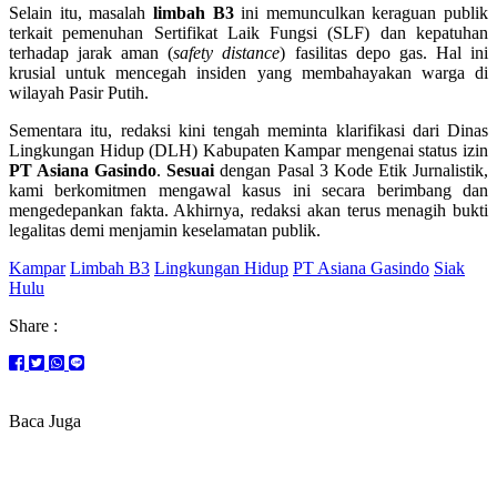
Selain itu, masalah
limbah B3
ini memunculkan keraguan publik
terkait pemenuhan Sertifikat Laik Fungsi (SLF) dan kepatuhan
terhadap jarak aman (
safety distance
) fasilitas depo gas. Hal ini
krusial untuk mencegah insiden yang membahayakan warga di
wilayah Pasir Putih.
Sementara itu, redaksi kini tengah meminta klarifikasi dari Dinas
Lingkungan Hidup (DLH) Kabupaten Kampar mengenai status izin
PT Asiana Gasindo
.
Sesuai
dengan Pasal 3 Kode Etik Jurnalistik,
kami berkomitmen mengawal kasus ini secara berimbang dan
mengedepankan fakta. Akhirnya, redaksi akan terus menagih bukti
legalitas demi menjamin keselamatan publik.
Kampar
Limbah B3
Lingkungan Hidup
PT Asiana Gasindo
Siak
Hulu
Share :
Baca Juga