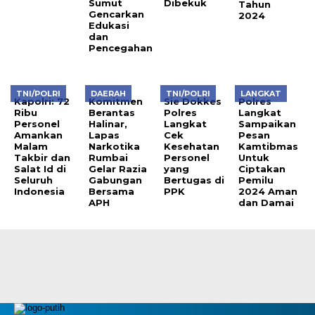
Sumut
Dibekuk
Tahun
Gencarkan
2024
Edukasi
dan
Pencegahan
TNI/POLRI
DAERAH
TNI/POLRI
LANGKAT
Kapolri: 72
Komitmen
Sie Dokkes
Polres
Ribu
Berantas
Polres
Langkat
Personel
Halinar,
Langkat
Sampaikan
Amankan
Lapas
Cek
Pesan
Malam
Narkotika
Kesehatan
Kamtibmas
Takbir dan
Rumbai
Personel
Untuk
Salat Id di
Gelar Razia
yang
Ciptakan
Seluruh
Gabungan
Bertugas di
Pemilu
Indonesia
Bersama
PPK
2024 Aman
APH
dan Damai