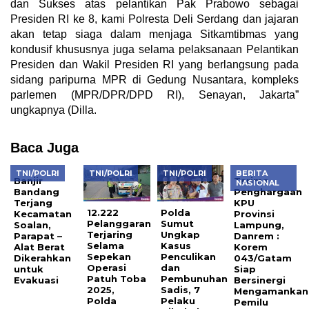
dan Sukses atas pelantikan Pak Prabowo sebagai
Presiden RI ke 8, kami Polresta Deli Serdang dan jajaran
akan tetap siaga dalam menjaga Sitkamtibmas yang
kondusif khususnya juga selama pelaksanaan Pelantikan
Presiden dan Wakil Presiden RI yang berlangsung pada
sidang paripurna MPR di Gedung Nusantara, kompleks
parlemen (MPR/DPR/DPD RI), Senayan, Jakarta”
ungkapnya (Dilla.
Baca Juga
TNI/POLRI
TNI/POLRI
TNI/POLRI
BERITA
Banjir
Terima
NASIONAL
Bandang
Penghargaan
Terjang
KPU
12.222
Polda
Kecamatan
Provinsi
Pelanggaran
Sumut
Soalan,
Lampung,
Terjaring
Ungkap
Parapat –
Danrem :
Selama
Kasus
Alat Berat
Korem
Sepekan
Penculikan
Dikerahkan
043/Gatam
Operasi
dan
untuk
Siap
Patuh Toba
Pembunuhan
Evakuasi
Bersinergi
2025,
Sadis, 7
Mengamankan
Polda
Pelaku
Pemilu