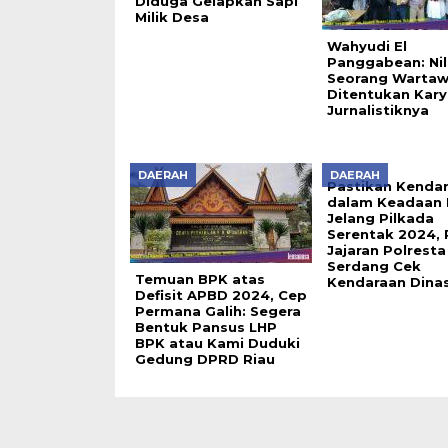
Diduga Gelapkan Sapi
Milik Desa
Wahyudi El
Panggabean: Nil
Seorang Warta
Ditentukan Kary
Jurnalistiknya
DAERAH
DAERAH
Pastikan Kenda
dalam Keadaan 
Jelang Pilkada
Serentak 2024, 
Jajaran Polresta
Serdang Cek
Temuan BPK atas
Kendaraan Dina
Defisit APBD 2024, Cep
Permana Galih: Segera
Bentuk Pansus LHP
BPK atau Kami Duduki
Gedung DPRD Riau