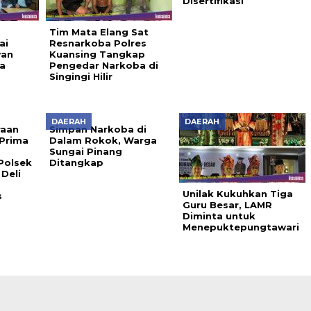
Disertifikasi
Tim Mata Elang Sat
ai
Resnarkoba Polres
wan
Kuansing Tangkap
a
Pengedar Narkoba di
Singingi Hilir
DAERAH
DAERAH
raan
Simpan Narkoba di
Prima
Dalam Rokok, Warga
Sungai Pinang
Polsek
Ditangkap
 Deli
Unilak Kukuhkan Tiga
s
Guru Besar, LAMR
Diminta untuk
Menepuktepungtawari