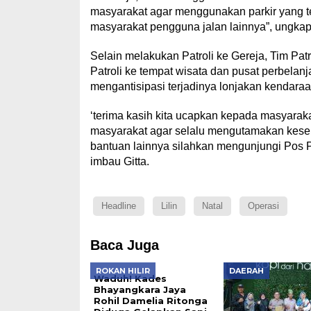
masyarakat agar menggunakan parkir yang t
masyarakat pengguna jalan lainnya”, ungkap 
Selain melakukan Patroli ke Gereja, Tim Pa
Patroli ke tempat wisata dan pusat perbelanj
mengantisipasi terjadinya lonjakan kendara
‘terima kasih kita ucapkan kepada masyarak
masyarakat agar selalu mengutamakan kesel
bantuan lainnya silahkan mengunjungi Pos 
imbau Gitta.
Headline
Lilin
Natal
Operasi
Baca Juga
ROKAN HILIR
DAERAH
Waduh! Kades
Bhayangkara Jaya
Rohil Damelia Ritonga