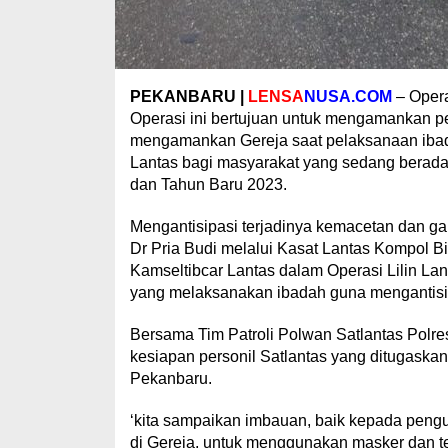
PEKANBARU |
LENSA
NUSA.COM
– Opera
Operasi ini bertujuan untuk mengamankan p
mengamankan Gereja saat pelaksanaan ibada
Lantas bagi masyarakat yang sedang berada 
dan Tahun Baru 2023.
Mengantisipasi terjadinya kemacetan dan g
Dr Pria Budi melalui Kasat Lantas Kompol Bi
Kamseltibcar Lantas dalam Operasi Lilin Lan
yang melaksanakan ibadah guna mengantisipa
Bersama Tim Patroli Polwan Satlantas Polres
kesiapan personil Satlantas yang ditugaska
Pekanbaru.
‘kita sampaikan imbauan, baik kepada pen
di Gereja, untuk menggunakan masker dan te