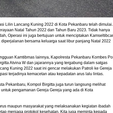
si Lilin Lancang Kuning 2022 di Kota Pekanbaru telah dimulai.
erayaan Natal Tahun 2022 dan Tahun Baru 2023. Tidak hanya
h, Operasi ini juga bertujuan untuk menciptakan Kamseltibca
diperjalanan bersama keluarga saat libur panjang Natal 2022
angguan Kamtibmas lainnya, Kapolresta Pekanbaru Kombes Po
rgitta Atvina W dan jajarannya yang tergabung dalam satgas
cang Kuning 2022 saat ini gencar melakukan Patroli ke Gereja
si terjadinya kemacetan atau kepadatan arus lalu lintas.
ta Pekanbaru, Kompol Birgitta juga turun langsung melihat
n untuk pengamanan Gereja Gereja yang ada di Kota
gurus maupun masyarakat yang melaksanakan kegiatan ibadah
tap menjaga protokol kesehatan. Kita juga meminta kepada