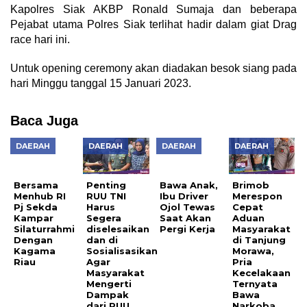
Kapolres Siak AKBP Ronald Sumaja dan beberapa
Pejabat utama Polres Siak terlihat hadir dalam giat Drag
race hari ini.
Untuk opening ceremony akan diadakan besok siang pada
hari Minggu tanggal 15 Januari 2023.
Baca Juga
DAERAH
DAERAH
DAERAH
DAERAH
Bersama
Bawa Anak,
Menhub RI
Ibu Driver
Pj Sekda
Ojol Tewas
Penting
Brimob
Kampar
Saat Akan
RUU TNI
Merespon
Silaturrahmi
Pergi Kerja
Harus
Cepat
Dengan
Segera
Aduan
Kagama
diselesaikan
Masyarakat
Riau
dan di
di Tanjung
Sosialisasikan
Morawa,
Agar
Pria
Masyarakat
Kecelakaan
Mengerti
Ternyata
Dampak
Bawa
dari RUU
Narkoba