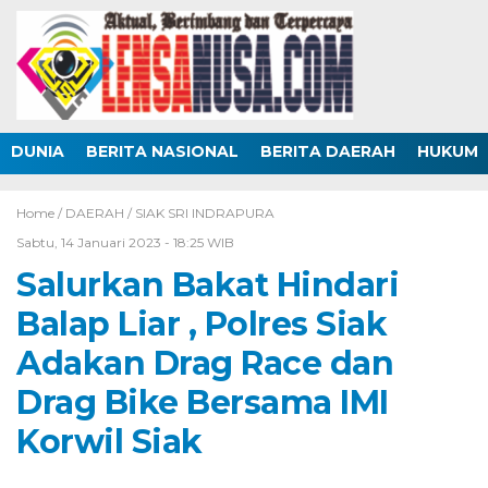
DUNIA
BERITA NASIONAL
BERITA DAERAH
HUKUM
Home /
DAERAH
/
SIAK SRI INDRAPURA
Sabtu, 14 Januari 2023 - 18:25 WIB
Salurkan Bakat Hindari
Balap Liar , Polres Siak
Adakan Drag Race dan
Drag Bike Bersama IMI
Korwil Siak