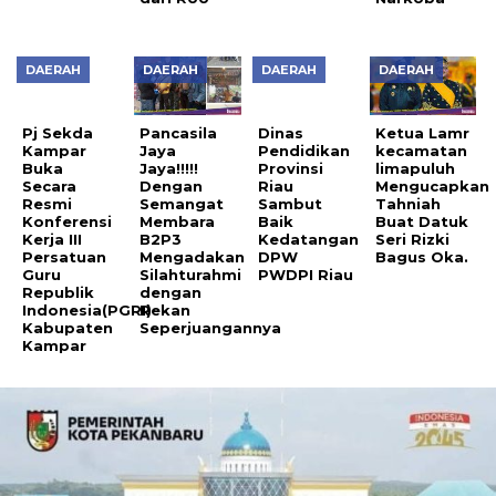
DAERAH
DAERAH
DAERAH
DAERAH
Pj Sekda
Pancasila
Dinas
Ketua Lamr
Kampar
Jaya
Pendidikan
kecamatan
Buka
Jaya!!!!!
Provinsi
limapuluh
Secara
Dengan
Riau
Mengucapkan
Resmi
Semangat
Sambut
Tahniah
Konferensi
Membara
Baik
Buat Datuk
Kerja III
B2P3
Kedatangan
Seri Rizki
Persatuan
Mengadakan
DPW
Bagus Oka.
Guru
Silahturahmi
PWDPI Riau
Republik
dengan
Indonesia(PGRI)
Rekan
Kabupaten
Seperjuangannya
Kampar