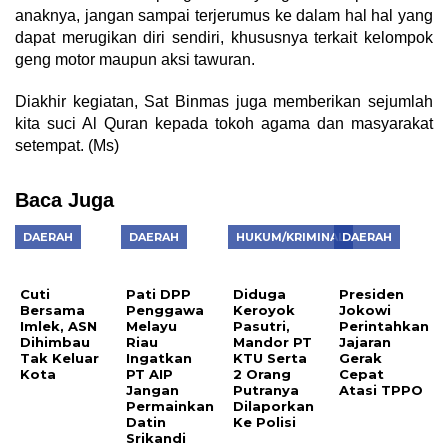
anaknya, jangan sampai terjerumus ke dalam hal hal yang
dapat merugikan diri sendiri, khususnya terkait kelompok
geng motor maupun aksi tawuran.
Diakhir kegiatan, Sat Binmas juga memberikan sejumlah
kita suci Al Quran kepada tokoh agama dan masyarakat
setempat. (Ms)
Baca Juga
DAERAH
DAERAH
HUKUM/KRIMINAL
DAERAH
Cuti
Pati DPP
Diduga
Presiden
Bersama
Penggawa
Keroyok
Jokowi
Imlek, ASN
Melayu
Pasutri,
Perintahkan
Dihimbau
Riau
Mandor PT
Jajaran
Tak Keluar
Ingatkan
KTU Serta
Gerak
Kota
PT AIP
2 Orang
Cepat
Jangan
Putranya
Atasi TPPO
Permainkan
Dilaporkan
Datin
Ke Polisi
Srikandi