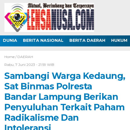
DUNIA
BERITA NASIONAL
BERITA DAERAH
HUKUM
Home /
DAERAH
Rabu, 7 Juni 2023 - 21:59 WIB
Sambangi Warga Kedaung,
Sat Binmas Polresta
Bandar Lampung Berikan
Penyuluhan Terkait Paham
Radikalisme Dan
Intoleransi