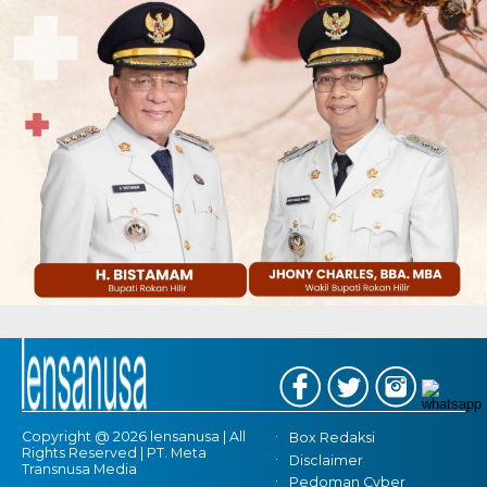
Copyright @ 2026 lensanusa | All
Box Redaksi
Rights Reserved | PT. Meta
Disclaimer
Transnusa Media
Pedoman Cyber
Tentang Kami