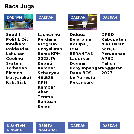
Baca Juga
DAERAH
DAERAH
DAERAH
DAERAH
Launching
DPRD
Perdana
Kabupaten
Program
Nias Barat
Subdit
Diduga
Penyaluran
Setujui
Politik Dit
Beraroma
Beras KPM
Perubahan
Intelkam
Korupsi,
2023, Pj
APBD
Polda Riau
LSM-
Bupati
Tahun
Lakukan
BERANTAS
Kampar :
Anggaran
Cooling
Laporkan
Sebanyak
2023
System
Dugaan
48.828
Terhadap
Penyimpangan
KPM
Elemen
Dana BOS
Kampar
Masyarakat
ke Polresta
Akan
Kab. Siak
Pekanbaru
Terima
Bantuan
Beras
KUANTAN
BERITA
DAERAH
DAERAH
Resmi, 35
Dampak
Memupuk
Nyamannya
SINGINGI
NASIONAL
Anggota
Banjir
Semangat
Ruang
DPRD
Pasar
Nasionalisme
Publik
Kuansing
Kasikan,
dan
Pelayanan