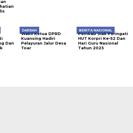
tan
hatian
is
DAERAH
BERITA NASIONAL
Wakil Ketua DPRD
Pemkab Siak Peringati
ti
Kuansing Hadiri
HUT Korpri Ke-52 Dan
ng Dan
Pelayuran Jalur Desa
Hari Guru Nasional
ik
Toar
Tahun 2023