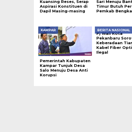
Kuansing Reses, Serap
Sari Menuju Ban
Aspirasi Konstituen di
Timur Butuh Per
Dapil Masing-masing
Pemkab Bengkal
KAMPAR
BERITA NASIONAL
Pj Wali Kota
Pekanbaru Soro
Keberadaan Tia
Kabel Fiber Opt
Ilegal
Pemerintah Kabupaten
Kampar Tunjuk Desa
Salo Menuju Desa Anti
Korupsi