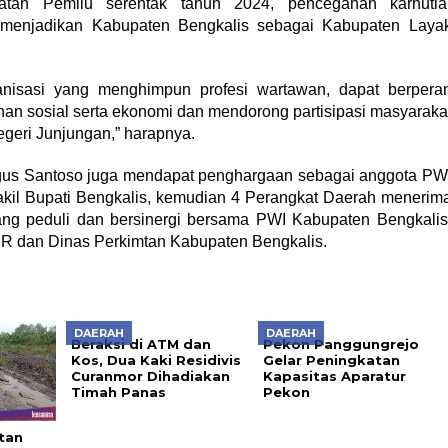
latan Pemilu serentak tahun 2024, pencegahan karhutla
, menjadikan Kabupaten Bengkalis sebagai Kabupaten Laya
anisasi yang menghimpun profesi wartawan, dapat berpera
han sosial serta ekonomi dan mendorong partisipasi masyaraka
geri Junjungan,” harapnya.
Bagus Santoso juga mendapat penghargaan sebagai anggota PW
akil Bupati Bengkalis, kemudian 4 Perangkat Daerah menerim
ng peduli dan bersinergi bersama PWI Kabupaten Bengkalis
PR dan Dinas Perkimtan Kabupaten Bengkalis.
DAERAH
DAERAH
Beraksi di ATM dan
Pekon Panggungrejo
Kos, Dua Kaki Residivis
Gelar Peningkatan
Curanmor Dihadiakan
Kapasitas Aparatur
Timah Panas
Pekon
tan