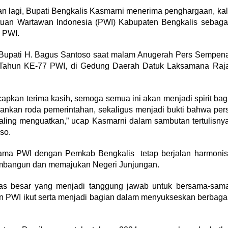
an lagi, Bupati Bengkalis Kasmarni menerima penghargaan, kal
satuan Wartawan Indonesia (PWI) Kabupaten Bengkalis sebaga
a PWI.
l Bupati H. Bagus Santoso saat malam Anugerah Pers Sempen
g Tahun KE-77 PWI, di Gedung Daerah Datuk Laksamana Raj
capkan terima kasih, semoga semua ini akan menjadi spirit bag
ankan roda pemerintahan, sekaligus menjadi bukti bahwa per
aling menguatkan,” ucap Kasmarni dalam sambutan tertulisny
so.
tama PWI dengan Pemkab Bengkalis tetap berjalan harmonis
membangun dan memajukan Negeri Junjungan.
as besar yang menjadi tanggung jawab untuk bersama-sam
an PWI ikut serta menjadi bagian dalam menyukseskan berbaga