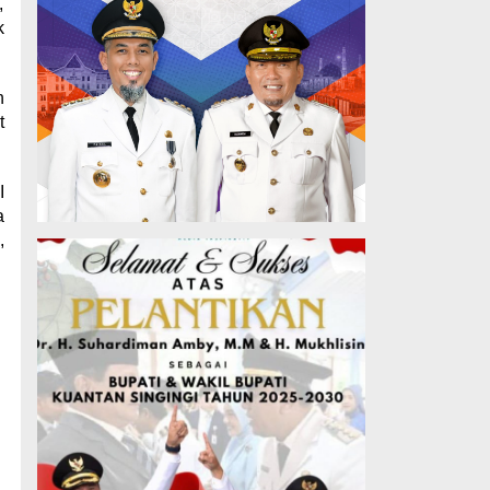
,
k
n
t
I
a
,