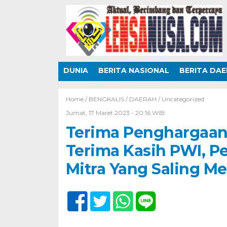
DUNIA
BERITA NASIONAL
BERITA DA
Home /
BENGKALIS
/
DAERAH
/
Uncategorized
Jumat, 17 Maret 2023 - 20:16 WIB
Terima Penghargaan 
Terima Kasih PWI, P
Mitra Yang Saling M