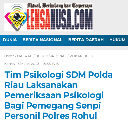
DUNIA
BERITA NASIONAL
BERITA DAERAH
HUKUM
Home /
DAERAH
/
HUKUM/KRIMINAL
/
ROKAN HULU
Kamis, 16 Maret 2023 - 18:33 WIB
Tim Psikologi SDM Polda
Riau Laksanakan
Pemeriksaan Psikologi
Bagi Pemegang Senpi
Personil Polres Rohul