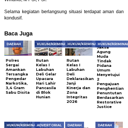
Selama kegiatan berlangsung situasi terdapat aman dan
kondusif.
Baca Juga
DAERAH
HUKUM/KRIMINAL
HUKUM/KRIMINAL
HUKUM/KRIMINA
Jaksa
Agung
Muda
Polres
Rutan
Rutan
Tindak
Sergai
Kelas I
Kelas I
Pidana
Amankan
Labuhan
Labuhan
Umum
Tersangka
Deli Gelar
Deli
Menyetujui
Pengedar
Upacara
Deklarasikan
2
Narkotika,
Hari Lahir
Janji
Pengajuan
3,4 Gram
Pancasila
Kinerja dan
Penghentian
Sabu Disita
di Blok
Zona
Penuntutan
Hunian
Integritas
Berdasarkan
2026
Restorative
Justice
HUKUM/KRIMINAL
ADVERTORIAL
DAERAH
DAERAH