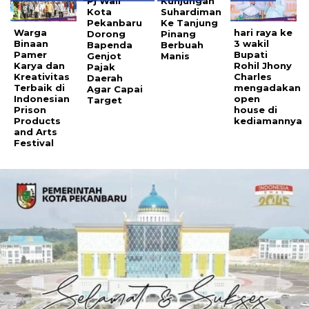
Pj Wali
Kunjungan
Kota
Suhardiman
Pekanbaru
Ke Tanjung
Warga
hari raya ke
Dorong
Pinang
Binaan
3 wakil
Bapenda
Berbuah
Pamer
Bupati
Genjot
Manis
Karya dan
Rohil Jhony
Pajak
Kreativitas
Charles
Daerah
Terbaik di
mengadakan
Agar Capai
Indonesian
open
Target
Prison
house di
Products
kediamannya
and Arts
Festival