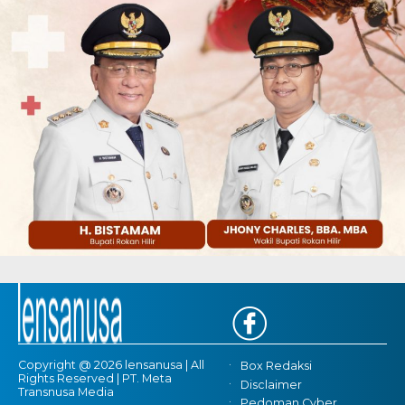
Copyright @ 2026 lensanusa | All
Box Redaksi
Rights Reserved | PT. Meta
Disclaimer
Transnusa Media
Pedoman Cyber