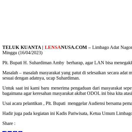
TELUK KUANTA |
LENSA
NUSA.COM –
Limbago Adat Nagori
Minggu (16/04/2023)
Plt. Bupati H. Suhardiman Amby
berharap, agar LAN bisa menegakka
Masalah – masalah masyarakat yang patut di selesaikan secara adat 
sesuai dengan adatnya, ucap Suhardiman.
Untuk saat ini kami baru menerima pengaduan dari masyarakat sep
bagaimana agar keresahan masyarakat akibat ODOL ini bisa kita atasi
Usai acara pelantikan , Plt. Bupati
menggelar Audiensi bersama peman
Hadir juga pada kegiatan ini Kadis Pariwisata, Ketua Umum Limbag
Share :