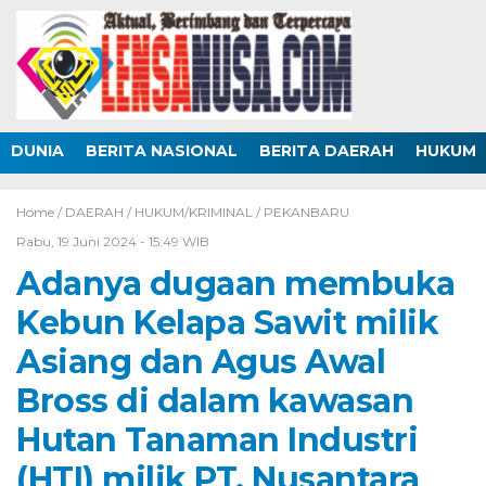
DUNIA
BERITA NASIONAL
BERITA DAERAH
HUKUM
Home /
DAERAH
/
HUKUM/KRIMINAL
/
PEKANBARU
Rabu, 19 Juni 2024 - 15:49 WIB
Adanya dugaan membuka
Kebun Kelapa Sawit milik
Asiang dan Agus Awal
Bross di dalam kawasan
Hutan Tanaman Industri
(HTI) milik PT. Nusantara