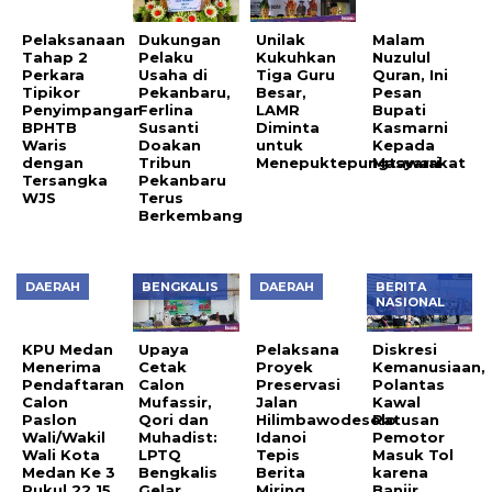
Tahap 2
Perkara
Dukungan
Unilak
Malam
Tipikor
Pelaku
Kukuhkan
Nuzulul
Penyimpangan
Usaha di
Tiga Guru
Quran, Ini
BPHTB
Pekanbaru,
Besar,
Pesan
Waris
Ferlina
LAMR
Bupati
dengan
Susanti
Diminta
Kasmarni
Tersangka
Doakan
untuk
Kepada
WJS
Tribun
Menepuktepungtawari
Masyarakat
Pekanbaru
Terus
Berkembang
DAERAH
BENGKALIS
DAERAH
BERITA
KPU Medan
NASIONAL
Menerima
Pendaftaran
Upaya
Pelaksana
Diskresi
Calon
Cetak
Proyek
Kemanusiaan,
Paslon
Calon
Preservasi
Polantas
Wali/Wakil
Mufassir,
Jalan
Kawal
Wali Kota
Qori dan
Hilimbawodesolo
Ratusan
Medan Ke 3
Muhadist:
Idanoi
Pemotor
Pukul 22.15
LPTQ
Tepis
Masuk Tol
WIB Malam
Bengkalis
Berita
karena
Gelar
Miring
Banjir