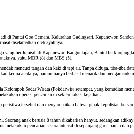
rjadi di Pantai Goa Cemara, Kalurahan Gadingsari, Kapanewon Sanden,
rhasil diselamatkan oleh ayahnya.
ga yang berdomisili di Kapanewon Banguntapan, Bantul berkunjung ke 
g anaknya, yaitu MBR (8) dan MBS (5).
 hendak mencuci tangan dan kaki di tepi air. Tanpa diduga, tiba-tiba 
matkan kedua anaknya, namun hanya berhasil menarik dan mengamankan 
kepada Kelompok Sadar Wisata (Pokdarwis) setempat, yang kemudian 
lakukan operasi pencarian di sekitar lokasi kejadian.
a peristiwa tersebut dan menyampaikan bahwa pihak kepolisian bersa
 ini. Seorang anak berusia 8 tahun dikabarkan hanyut, sedangkan adikny
 melakukan pencarian secara intensif di sepanjang garis pantai dan pera