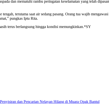
spada dan mematuhi rambu peringatan keselamatan yang telah dipasang.
e tengah, terutama saat air sedang pasang. Orang tua wajib mengawasi
mat,” pungkas Iptu Rita.
masih terus berlangsung hingga kondisi memungkinkan.*SY
nyisiran dan Pencarian Nelayan Hilang di Muara Opak Bantul