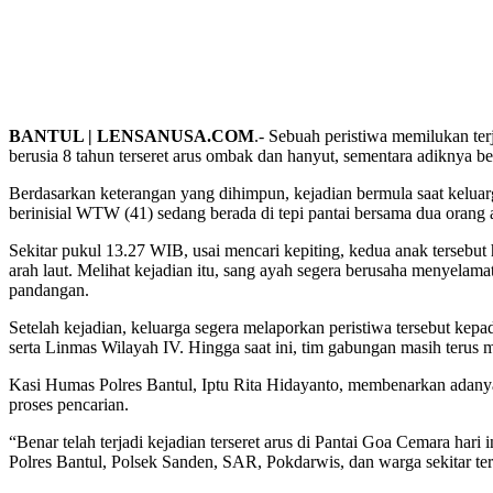
BANTUL | LENSANUSA.COM
.- Sebuah peristiwa memilukan te
berusia 8 tahun terseret arus ombak dan hanyut, sementara adiknya be
Berdasarkan keterangan yang dihimpun, kejadian bermula saat keluar
berinisial WTW (41) sedang berada di tepi pantai bersama dua oran
Sekitar pukul 13.27 WIB, usai mencari kepiting, kedua anak tersebut
arah laut. Melihat kejadian itu, sang ayah segera berusaha menyela
pandangan.
Setelah kejadian, keluarga segera melaporkan peristiwa tersebut 
serta Linmas Wilayah IV. Hingga saat ini, tim gabungan masih terus me
Kasi Humas Polres Bantul, Iptu Rita Hidayanto, membenarkan adany
proses pencarian.
“Benar telah terjadi kejadian terseret arus di Pantai Goa Cemara hari
Polres Bantul, Polsek Sanden, SAR, Pokdarwis, dan warga sekitar terus