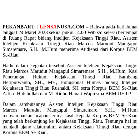
PEKANBARU |
LENSA
NUSA.COM
– Bahwa pada hari Jumat
tanggal 24 Maret 2023 sekira pukul 14.00 Wib s/d selesai bertempat
di Ruang Rapat bidang Intelijen Kejaksaan Tinggi Riau, Asisten
Intelijen Kejaksaan Tinggi Riau Marcos Marudut Mangapul
Simaremare, S.H., M.Hum menerima Audiensi dari Korpus BEM
Se-Riau.
Hadir dalam kegiatan tersebut Asisten Intelijen Kejaksaan Tinggi
Riau Marcos Marudut Mangapul Simaremare, S.H., M.Hum, Kasi
Penerangan Hukum Kejaksaan Tinggi Riau Bambang
Heripurwanto, SH., MH, Fungsional Humas bidang Intelijen
Kejaksaan Tinggi Riau Rusnaldi, SH serta Korpus BEM Se-Riau
Alfikri Habibullah dan M. Ridho Hanafi Wapresma BEM UHTP.
Dalam sambutannya Asisten Intelijen Kejaksaan Tinggi Riau
Marcos Marudut Mangapul Simaremare, S.H., M.Hum
menyampaikan ucapan terima kasih kepada Korpus BEM Se-Riau
yang telah berkunjung ke Kejaksaan Tinggi Riau. Tentunya hal ini
menjadi ajang silaturrahmi antara Kejaksaan Tinggi Riau dengan
Korpus BEM Se-Riau.