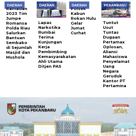
DAERAH
DAERAH
DAERAH
PEKANBARU
Ramadan
Polsek
2023 Tim
Kabun
Jumpe
Rokan Hulu
Lapas
Tuntut
Romansa
Gelar
Narkotika
Usut
Polda Riau
Jumat
Rumbai
Tuntas
Salurkan
Curhat
Terima
Dugaan
Bantuan
Kunjungan
Pertamax
Sembako
Kerja
Oplosan,
di Sejumlah
Pembimbing
Aliansi
Masjid dan
Kemasyarakatan
Mahasiswa
Mushola
Ahli Utama
Penyelamat
Ditjen PAS
Uang
Negara
Geruduk
Kantor PT
Pertamina