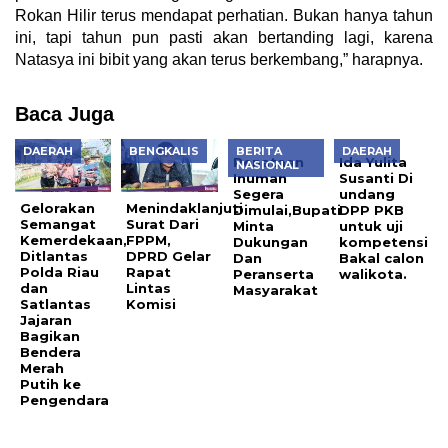
Rokan Hilir terus mendapat perhatian. Bukan hanya tahun
ini, tapi tahun pun pasti akan bertanding lagi, karena
Natasya ini bibit yang akan terus berkembang,” harapnya.
Baca Juga
DAERAH
BENGKALIS
BERITA
DAERAH
Penataan
Ida Yulita
NASIONAL
Inuman
Susanti Di
Segera
undang
Gelorakan
Menindaklanjuti
Dimulai,Bupati
DPP PKB
Semangat
Surat Dari
Minta
untuk uji
Kemerdekaan,
FPPM,
Dukungan
kompetensi
Ditlantas
DPRD Gelar
Dan
Bakal calon
Polda Riau
Rapat
Peranserta
walikota.
dan
Lintas
Masyarakat
Satlantas
Komisi
Jajaran
Bagikan
Bendera
Merah
Putih ke
Pengendara