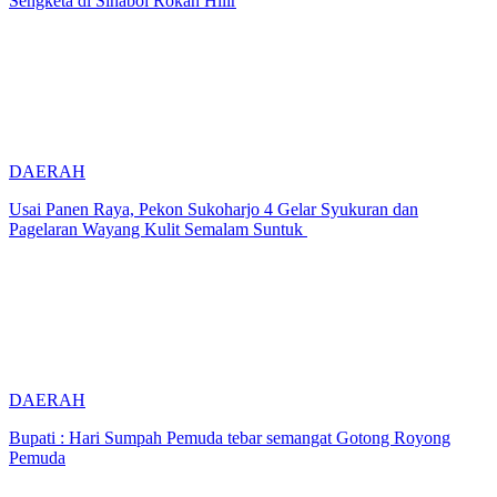
Sengketa di Sinaboi Rokan Hilir
DAERAH
Usai Panen Raya, Pekon Sukoharjo 4 Gelar Syukuran dan
Pagelaran Wayang Kulit Semalam Suntuk
DAERAH
Bupati : Hari Sumpah Pemuda tebar semangat Gotong Royong
Pemuda