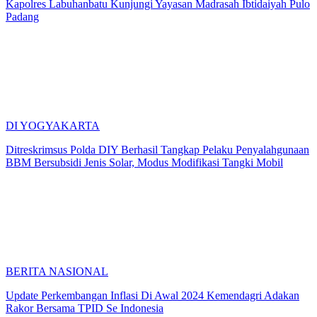
Kapolres Labuhanbatu Kunjungi Yayasan Madrasah Ibtidaiyah Pulo
Padang
DI YOGYAKARTA
Ditreskrimsus Polda DIY Berhasil Tangkap Pelaku Penyalahgunaan
BBM Bersubsidi Jenis Solar, Modus Modifikasi Tangki Mobil
BERITA NASIONAL
Update Perkembangan Inflasi Di Awal 2024 Kemendagri Adakan
Rakor Bersama TPID Se Indonesia