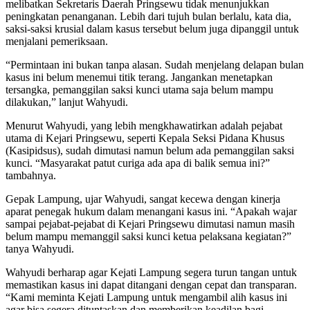
melibatkan Sekretaris Daerah Pringsewu tidak menunjukkan
peningkatan penanganan. Lebih dari tujuh bulan berlalu, kata dia,
saksi-saksi krusial dalam kasus tersebut belum juga dipanggil untuk
menjalani pemeriksaan.
“Permintaan ini bukan tanpa alasan. Sudah menjelang delapan bulan
kasus ini belum menemui titik terang. Jangankan menetapkan
tersangka, pemanggilan saksi kunci utama saja belum mampu
dilakukan,” lanjut Wahyudi.
Menurut Wahyudi, yang lebih mengkhawatirkan adalah pejabat
utama di Kejari Pringsewu, seperti Kepala Seksi Pidana Khusus
(Kasipidsus), sudah dimutasi namun belum ada pemanggilan saksi
kunci. “Masyarakat patut curiga ada apa di balik semua ini?”
tambahnya.
Gepak Lampung, ujar Wahyudi, sangat kecewa dengan kinerja
aparat penegak hukum dalam menangani kasus ini. “Apakah wajar
sampai pejabat-pejabat di Kejari Pringsewu dimutasi namun masih
belum mampu memanggil saksi kunci ketua pelaksana kegiatan?”
tanya Wahyudi.
Wahyudi berharap agar Kejati Lampung segera turun tangan untuk
memastikan kasus ini dapat ditangani dengan cepat dan transparan.
“Kami meminta Kejati Lampung untuk mengambil alih kasus ini
agar bisa segera dituntaskan dan memberikan keadilan bagi