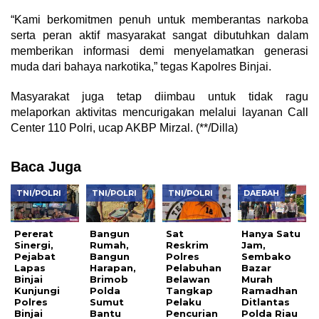
“Kami berkomitmen penuh untuk memberantas narkoba
serta peran aktif masyarakat sangat dibutuhkan dalam
memberikan informasi demi menyelamatkan generasi
muda dari bahaya narkotika,” tegas Kapolres Binjai.
Masyarakat juga tetap diimbau untuk tidak ragu
melaporkan aktivitas mencurigakan melalui layanan Call
Center 110 Polri, ucap AKBP Mirzal. (**/Dilla)
Baca Juga
TNI/POLRI
TNI/POLRI
TNI/POLRI
DAERAH
Pererat
Bangun
Sat
Hanya Satu
Sinergi,
Rumah,
Reskrim
Jam,
Pejabat
Bangun
Polres
Sembako
Lapas
Harapan,
Pelabuhan
Bazar
Binjai
Brimob
Belawan
Murah
Kunjungi
Polda
Tangkap
Ramadhan
Polres
Sumut
Pelaku
Ditlantas
Binjai
Bantu
Pencurian
Polda Riau