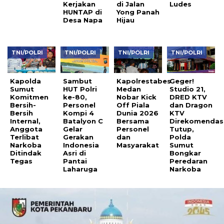
Kerjakan
di Jalan
Ludes
HUNTAP di
Yong Panah
Desa Napa
Hijau
TNI/POLRI
TNI/POLRI
TNI/POLRI
TNI/POLRI
Kapolda
Sambut
Kapolrestabes
Geger!
Sumut
HUT Polri
Medan
Studio 21,
Komitmen
ke-80,
Nobar Kick
DRED KTV
Bersih-
Personel
Off Piala
dan Dragon
Bersih
Kompi 4
Dunia 2026
KTV
Internal,
Batalyon C
Bersama
Direkomendas
Anggota
Gelar
Personel
Tutup,
Terlibat
Gerakan
dan
Polda
Narkoba
Indonesia
Masyarakat
Sumut
Ditindak
Asri di
Bongkar
Tegas
Pantai
Peredaran
Laharuga
Narkoba