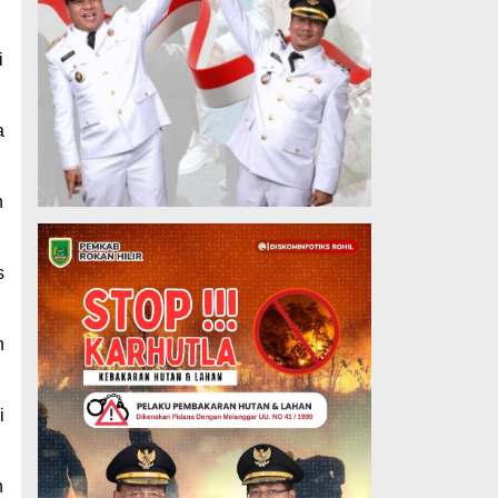
i
a
n
s
n
i
n