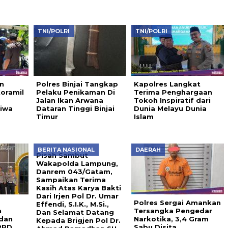
TNI/POLRI
TNI/POLRI
n
Polres Binjai Tangkap
Kapolres Langkat
oramil
Pelaku Penikaman Di
Terima Penghargaan
Jalan Ikan Arwana
Tokoh Inspiratif dari
Jiwa
Dataran Tinggi Binjai
Dunia Melayu Dunia
Timur
Islam
BERITA NASIONAL
DAERAH
Pisah Sambut
Wakapolda Lampung,
Danrem 043/Gatam,
Sampaikan Terima
Kasih Atas Karya Bakti
Dari Irjen Pol Dr. Umar
Polres Sergai Amankan
Effendi, S.I.K., M.Si.,
n
Tersangka Pengedar
Dan Selamat Datang
 dan
Narkotika, 3,4 Gram
Kepada Brigjen Pol Dr.
PRD
Sabu Disita