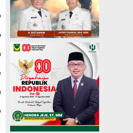
n
a
g
n
g
m