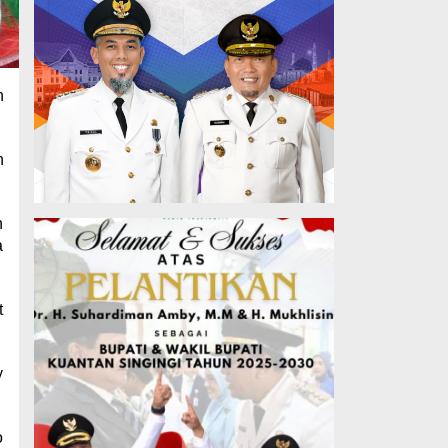
n
n
n
a
t
y
o