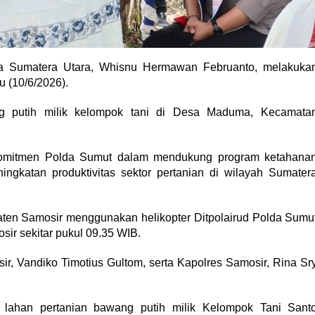
a Sumatera Utara, Whisnu Hermawan Februanto, melakuka
 (10/6/2026).
g putih milik kelompok tani di Desa Maduma, Kecamata
 komitmen Polda Sumut dalam mendukung program ketahana
ngkatan produktivitas sektor pertanian di wilayah Sumater
ten Samosir menggunakan helikopter Ditpolairud Polda Sumu
ir sekitar pukul 09.35 WIB.
r, Vandiko Timotius Gultom, serta Kapolres Samosir, Rina Sr
 lahan pertanian bawang putih milik Kelompok Tani Sant