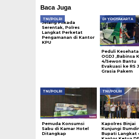
Baca Juga
TNI/POLRI
DI YOGYAKARTA
Jelang Pilkada
Serentak, Polres
Langkat Perketat
Pengamanan di Kantor
KPU
Peduli Kesehata
OGDJ ,Babinsa K
4/Sewon Bantu
Evakuasi ke RS 
Grasia Pakem
TNI/POLRI
TNI/POLRI
Pemuda Konsumsi
Kapolres Binjai
Sabu di Kamar Hotel
Kunjungi Rumdi
Ditangkap
Bupati Langkat
Kantor Ketua D