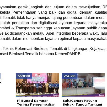
enyamakan gerak langkah dan tujuan dalam mewujudkan R
kelola Pemerintahan yang baik dan digital dengan kualita
B Tematik tidak hanya menjadi ajang perlombaan dalam merai
lah perbaikan dan digitalisasi layanan kepada masyaraka
tabel & Transparan sehingga kepuasan layanan publik dapa
ejak dicanangkan melalui Apel Integritas beberapa waktu lalu
ematik dalam memberikan layanan optimal kepada masyarakat
 Teknis Reformasi Birokrasi Tematik di Lingkungan Kejaksaa
ormasi Birokrasi Tematik bersama KemenPANRB.
KAMPAR
DAERAH
a
Pj Bupati Kampar
Sah,!Camat Payung
Terima Pengembalian
Sekaki Tanda Tangani