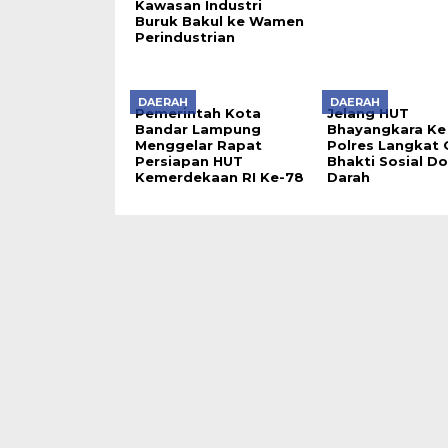
Kawasan Industri
Buruk Bakul ke Wamen
Perindustrian
DAERAH
DAERAH
Pemerintah Kota
Jelang HUT
Bandar Lampung
Bhayangkara Ke
Menggelar Rapat
Polres Langkat 
Persiapan HUT
Bhakti Sosial D
Kemerdekaan RI Ke-78
Darah