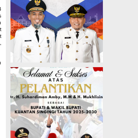
B
s
h
t
t
,
.
n