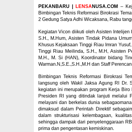
PEKANBARU |
LENSA
NUSA.COM
– Kej
Bimbingan Teknis Reformasi Birokrasi Tema
2 Gedung Satya Adhi Wicaksana, Rabu tangg
Kegiatan Vicon diikuti oleh Asisten Inteli
S.H., M.Hum, Asisten Tindak Pidana Umum 
Khusus Kejaksaan Tinggi Riau Imran Yusuf,
Tinggi Riau Meilinda, S.H., M.H, Asisten
M.H., M. Si (HAN), Koordinator bidang T
Warman.N,S.E.,S.H.,M.H dan Staff Perenca
Bimbingan Teknis Reformasi Birokrasi T
langsung oleh Wakil Jaksa Agung RI Dr. 
kegiatan ini merupakan program Kerja Biro 
Presiden RI yang ditindak lanjuti melalu
melayani dan berkelas dunia sebagaomana 
dimaksud dalam Perintah Direktif sebaga
dalam strukturisasi kelembagaan, kuali
sehingga dampak dari penyelenggaraan RB 
prima dan pengentasan kemiskinan.