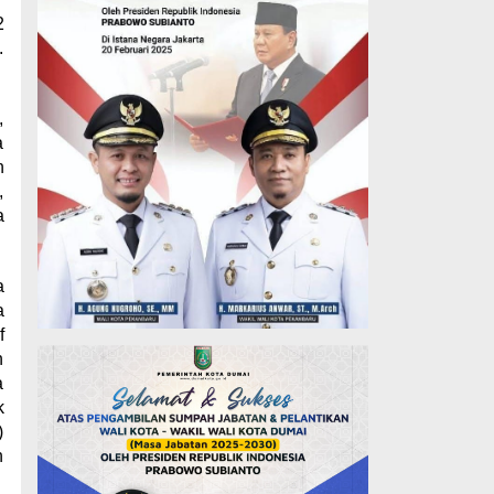
2
.
,
a
n
,
a
a
a
f
h
a
k
)
n