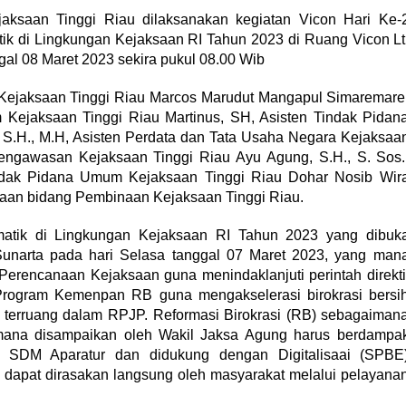
aksaan Tinggi Riau dilaksanakan kegiatan Vicon Hari Ke-
tik di Lingkungan Kejaksaan RI Tahun 2023 di Ruang Vicon Lt
al 08 Maret 2023 sekira pukul 08.00 Wib
jen Kejaksaan Tinggi Riau Marcos Marudut Mangapul Simaremare
Kejaksaan Tinggi Riau Martinus, SH, Asisten Tindak Pidan
 S.H., M.H, Asisten Perdata dan Tata Usaha Negara Kejaksaa
 Pengawasan Kejaksaan Tinggi Riau Ayu Agung, S.H., S. Sos.
indak Pidana Umum Kejaksaan Tinggi Riau Dohar Nosib Wir
naan bidang Pembinaan Kejaksaan Tinggi Riau.
ematik di Lingkungan Kejaksaan RI Tahun 2023 yang dibuk
Sunarta pada hari Selasa tanggal 07 Maret 2023, yang man
Perencanaan Kejaksaan guna menindaklanjuti perintah direkti
i Program Kemenpan RB guna mengakselerasi birokrasi bersi
terruang dalam RPJP. Reformasi Birokrasi (RB) sebagaiman
imana disampaikan oleh Wakil Jaksa Agung harus berdampa
tas SDM Aparatur dan didukung dengan Digitalisaai (SPBE
dapat dirasakan langsung oleh masyarakat melalui pelayana