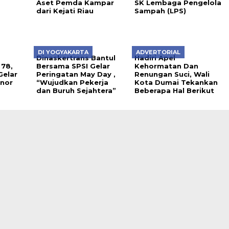
Aset Pemda Kampar
SK Lembaga Pengelola
dari Kejati Riau
Sampah (LPS)
DI YOGYAKARTA
ADVERTORIAL
Dinaskertrans Bantul
Hadiri Apel
 78,
Bersama SPSI Gelar
Kehormatan Dan
Gelar
Peringatan May Day ,
Renungan Suci, Wali
onor
“Wujudkan Pekerja
Kota Dumai Tekankan
dan Buruh Sejahtera”
Beberapa Hal Berikut