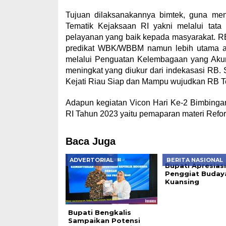
Tujuan dilaksanakannya bimtek, guna m
Tematik Kejaksaan RI yakni melalui tata 
pelayanan yang baik kepada masyarakat. R
predikat WBK/WBBM namun lebih utama ada
melalui Penguatan Kelembagaan yang Akun
meningkat yang diukur dari indekasasi RB. S
Kejati Riau Siap dan Mampu wujudkan RB T
Adapun kegiatan Vicon Hari Ke-2 Bimbingan
RI Tahun 2023 yaitu pemaparan materi Ref
Baca Juga
ADVERTORIAL
BERITA NASIONAL
Bupati Apresiasi
Penggiat Buday
Kuansing
Bupati Bengkalis
Sampaikan Potensi