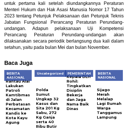
untuk pertama kali setelah diundangkannya Peraturan
Menteri Hukum dan Hak Asasi Manusia Nomor 17 Tahun
2023 tentang Petunjuk Pelaksanaan dan Petunjuk Teknis
Jabatan Fungsional Perancang Peraturan Perundang-
undangan. Adapun pelaksanaan Uji Kompetensi
Perancang Peraturan Perundang-undangan akan
dilaksanakan secara periodik berlangsung dua kali dalam
setahun, yaitu pada bulan Mei dan bulan November.
Baca Juga
BERITA
Uncategorized
PEMERINTAH
BERITA
Polsek
Polda
Kepala DLH
Sijago
NASIONAL
NASIONAL
Rantau Alai
Sumut
Rohil:
Merah
Lakukan
Ungkap 32
Tingkatkan
Melalap
Patroli
Kasus dan
Disiplin
Lagi Rumah
Kamtibmas
Sita 201 Kg
Bekerja
Warga
di Jalan
Sabu, 272
dan Jaga
Tanggamus
Perbatasan
Kg Ganja
Nama Baik
Lampung
Kecamatan
serta 40
Dinas
Kandis ke
Ribu Butir
Kota Kayu
Ekstasi
Agung