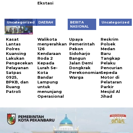
Uncategorized
DAERAH
BERITA
Uncategorized
Walikota
Upaya
Reskrim
NASIONAL
menyerahkan
Pemerintah
Polsek
126
Pekon
Medan
Kasat
Kendaraan
Sidoharjo
Baru
Lantas
Roda 2
Bangun
Tangkap
Polres
Kepada
Jalan Demi
Pelaku
Kuansing
Lurah Se-
Dongkrak
Pencurian
Lakukan
Kota
Perekonomian
Sepeda
Pengecekan
Bandar
Warga
Motor di
Pelayanan
Lampung
Pelataran
Satpas
untuk
Parkir
0925,
menunjang
Mesjid Al
BPKB, dan
Operasional
Jihad
Ruang
Patroli