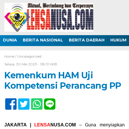
DUNIA
BERITA NASIONAL
BERITA DAERAH
HUKUM
Home /
Uncategorized
Selasa, 30 Mei 2023 - 08:31 WIB
Kemenkum HAM Uji
Kompetensi Perancang PP
JAKARTA |
LENSA
NUSA.COM
– Guna menyiapkan