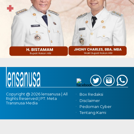
Copyright @ 2026 lensanusa | All
Box Redaksi
Rights Reserved | PT. Meta
Disclaimer
Transnusa Media
Pedoman Cyber
Tentang Kami