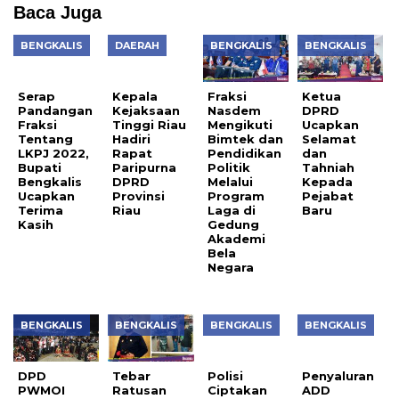
Baca Juga
BENGKALIS
DAERAH
BENGKALIS
BENGKALIS
Serap
Kepala
Fraksi
Ketua
Pandangan
Kejaksaan
Nasdem
DPRD
Fraksi
Tinggi Riau
Mengikuti
Ucapkan
Tentang
Hadiri
Bimtek dan
Selamat
LKPJ 2022,
Rapat
Pendidikan
dan
Bupati
Paripurna
Politik
Tahniah
Bengkalis
DPRD
Melalui
Kepada
Ucapkan
Provinsi
Program
Pejabat
Terima
Riau
Laga di
Baru
Kasih
Gedung
Akademi
Bela
Negara
BENGKALIS
BENGKALIS
BENGKALIS
BENGKALIS
DPD
Tebar
Polisi
Penyaluran
PWMOI
Ratusan
Ciptakan
ADD