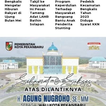
Bengkalis
Takjil ke
Program
Pedekik
Mengelar
Masyarakat
Keperdulian
Kecamatan
Hiburan
Ini Pesan
Terhadap
Bengkalis
Rakyat di
Tameng
Masyarakat
Tahun
Ujung
Adat LAMR
Rangsang
2023
Bulan Mei
Bathin
Bantu Anak
Diduga
Solapan
Penderita
Syarat KKN
Stunting