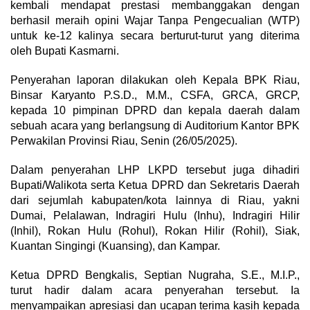
kembali mendapat prestasi membanggakan dengan
berhasil meraih opini Wajar Tanpa Pengecualian (WTP)
untuk ke-12 kalinya secara berturut-turut yang diterima
oleh Bupati Kasmarni.
Penyerahan laporan dilakukan oleh Kepala BPK Riau,
Binsar Karyanto P.S.D., M.M., CSFA, GRCA, GRCP,
kepada 10 pimpinan DPRD dan kepala daerah dalam
sebuah acara yang berlangsung di Auditorium Kantor BPK
Perwakilan Provinsi Riau, Senin (26/05/2025).
Dalam penyerahan LHP LKPD tersebut juga dihadiri
Bupati/Walikota serta Ketua DPRD dan Sekretaris Daerah
dari sejumlah kabupaten/kota lainnya di Riau, yakni
Dumai, Pelalawan, Indragiri Hulu (Inhu), Indragiri Hilir
(Inhil), Rokan Hulu (Rohul), Rokan Hilir (Rohil), Siak,
Kuantan Singingi (Kuansing), dan Kampar.
Ketua DPRD Bengkalis, Septian Nugraha, S.E., M.I.P.,
turut hadir dalam acara penyerahan tersebut. Ia
menyampaikan apresiasi dan ucapan terima kasih kepada