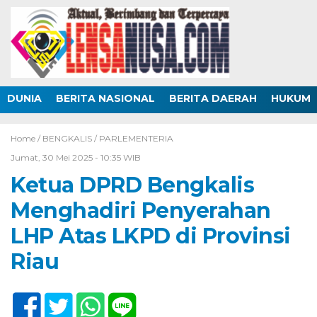
DUNIA
BERITA NASIONAL
BERITA DAERAH
HUKUM
Home /
BENGKALIS
/
PARLEMENTERIA
Jumat, 30 Mei 2025 - 10:35 WIB
Ketua DPRD Bengkalis
Menghadiri Penyerahan
LHP Atas LKPD di Provinsi
Riau