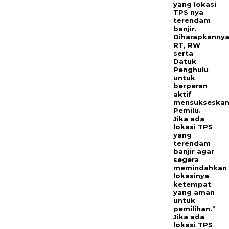
yang lokasi
TPS nya
terendam
banjir.
Diharapkanny
RT, RW
serta
Datuk
Penghulu
untuk
berperan
aktif
mensukseska
Pemilu.
Jika ada
lokasi TPS
yang
terendam
banjir agar
segera
memindahkan
lokasinya
ketempat
yang aman
untuk
pemilihan.”
Jika ada
lokasi TPS