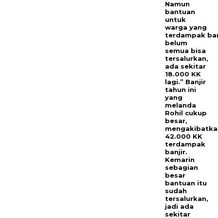
Namun
bantuan
untuk
warga yang
terdampak ban
belum
semua bisa
tersalurkan,
ada sekitar
18.000 KK
lagi.” Banjir
tahun ini
yang
melanda
Rohil cukup
besar,
mengakibatka
42.000 KK
terdampak
banjir.
Kemarin
sebagian
besar
bantuan itu
sudah
tersalurkan,
jadi ada
sekitar