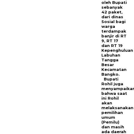
oleh Bupati
sebanyak
42 paket,
dari dinas
Sosial bagi
warga
terdampak
banjir di RT
9, RT 17
dan RT 19
Kepenghuluan
Labuhan
Tangga
Besar
Kecamatan
Bangko.
Bupati
Rohil juga
menyampaika
bahwa saat
ini Rohil
akan
melaksanakan
pemilihan
umum
(Pemilu)
dan masih
ada daerah