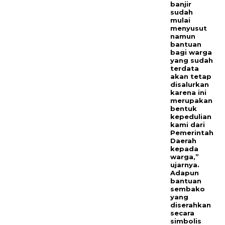
banjir
sudah
mulai
menyusut
namun
bantuan
bagi warga
yang sudah
terdata
akan tetap
disalurkan
karena ini
merupakan
bentuk
kepedulian
kami dari
Pemerintah
Daerah
kepada
warga,”
ujarnya.
Adapun
bantuan
sembako
yang
diserahkan
secara
simbolis