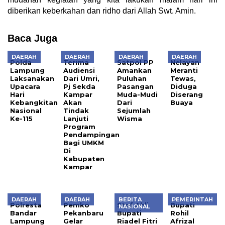
diberikan keberkahan dan ridho dari Allah Swt. Amin.
Baca Juga
DAERAH
DAERAH
DAERAH
DAERAH
Polda
Terima
Satpol PP
Nelayan
Lampung
Audiensi
Amankan
Meranti
Laksanakan
Dari Umri,
Puluhan
Tewas,
Upacara
Pj Sekda
Pasangan
Diduga
Hari
Kampar
Muda-Mudi
Diserang
Kebangkitan
Akan
Dari
Buaya
Nasional
Tindak
Sejumlah
Ke-115
Lanjuti
Wisma
Program
Pendampingan
Bagi UMKM
Di
Kabupaten
Kampar
DAERAH
DAERAH
BERITA
PEMERINTAH
Polresta
Pemko
Staf Ahli
Bupati
NASIONAL
Bandar
Pekanbaru
Bupati
Rohil
Lampung
Gelar
Riadel Fitri
Afrizal