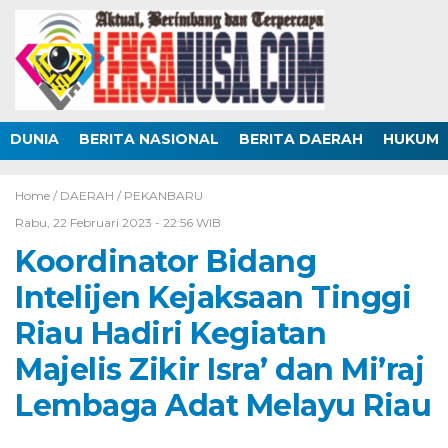
DUNIA
BERITA NASIONAL
BERITA DAERAH
HUKUM
Home /
DAERAH
/
PEKANBARU
Rabu, 22 Februari 2023 - 22:56 WIB
Koordinator Bidang
Intelijen Kejaksaan Tinggi
Riau Hadiri Kegiatan
Majelis Zikir Isra’ dan Mi’raj
Lembaga Adat Melayu Riau