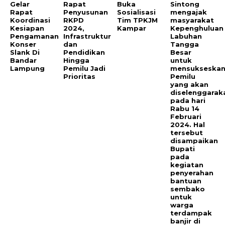
Gelar
Rapat
Buka
Sintong
Rapat
Penyusunan
Sosialisasi
mengajak
Koordinasi
RKPD
Tim TPKJM
masyarakat
Kesiapan
2024,
Kampar
Kepenghuluan
Pengamanan
Infrastruktur
Labuhan
Konser
dan
Tangga
Slank Di
Pendidikan
Besar
Bandar
Hingga
untuk
Lampung
Pemilu Jadi
mensukseska
Prioritas
Pemilu
yang akan
diselenggarak
pada hari
Rabu 14
Februari
2024. Hal
tersebut
disampaikan
Bupati
pada
kegiatan
penyerahan
bantuan
sembako
untuk
warga
terdampak
banjir di