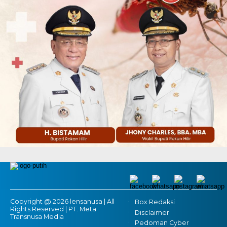
Copyright @ 2026 lensanusa | All
Box Redaksi
Rights Reserved | PT. Meta
Disclaimer
Transnusa Media
Pedoman Cyber