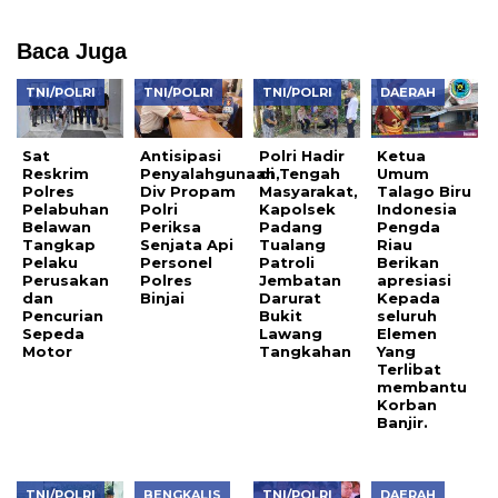
Baca Juga
TNI/POLRI
TNI/POLRI
TNI/POLRI
DAERAH
Sat
Antisipasi
Polri Hadir
Ketua
Reskrim
Penyalahgunaan,
di Tengah
Umum
Polres
Div Propam
Masyarakat,
Talago Biru
Pelabuhan
Polri
Kapolsek
Indonesia
Belawan
Periksa
Padang
Pengda
Tangkap
Senjata Api
Tualang
Riau
Pelaku
Personel
Patroli
Berikan
Perusakan
Polres
Jembatan
apresiasi
dan
Binjai
Darurat
Kepada
Pencurian
Bukit
seluruh
Sepeda
Lawang
Elemen
Motor
Tangkahan
Yang
Terlibat
membantu
Korban
Banjir.
TNI/POLRI
BENGKALIS
TNI/POLRI
DAERAH