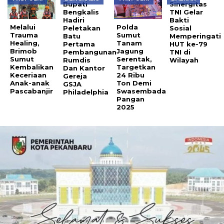
Bupati
Sinergitas
Bengkalis
TNI Gelar
Hadiri
Bakti
Melalui
Polda
Peletakan
Sosial
Trauma
Sumut
Batu
Memperingati
Healing,
Tanam
Pertama
HUT ke-79
Brimob
Jagung
Pembangunan
TNI di
Sumut
Serentak,
Rumdis
Wilayah
Kembalikan
Targetkan
Dan Kantor
Keceriaan
24 Ribu
Gereja
Anak-anak
Ton Demi
GSJA
Pascabanjir
Swasembada
Philadelphia
Pangan
2025