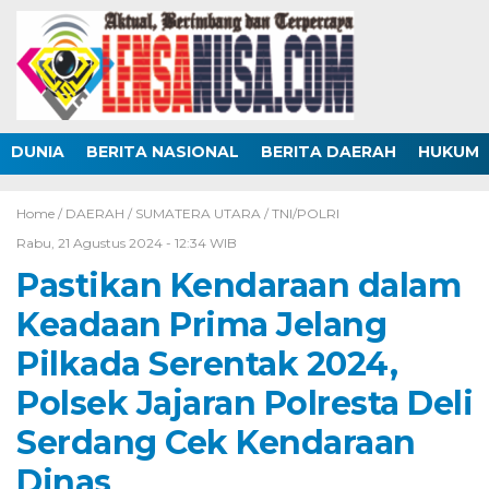
DUNIA
BERITA NASIONAL
BERITA DAERAH
HUKUM
Home /
DAERAH
/
SUMATERA UTARA
/
TNI/POLRI
Rabu, 21 Agustus 2024 - 12:34 WIB
Pastikan Kendaraan dalam
Keadaan Prima Jelang
Pilkada Serentak 2024,
Polsek Jajaran Polresta Deli
Serdang Cek Kendaraan
Dinas