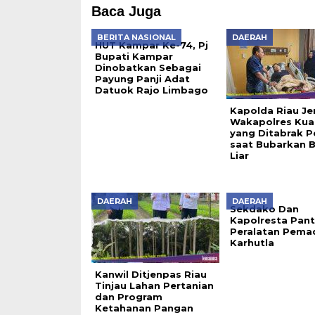
Baca Juga
BERITA NASIONAL
DAERAH
HUT Kampar Ke-74, Pj
Bupati Kampar
Dinobatkan Sebagai
Payung Panji Adat
Datuok Rajo Limbago
Kapolda Riau J
Wakapolres Kua
yang Ditabrak P
saat Bubarkan 
Liar
DAERAH
DAERAH
Sekdako Dan
Kapolresta Pan
Peralatan Pem
Karhutla
Kanwil Ditjenpas Riau
Tinjau Lahan Pertanian
dan Program
Ketahanan Pangan