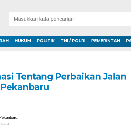
ERAH
HUKUM
POLITIK
TNI / POLRI
PEMERINTAH
P
si Tentang Perbaikan Jalan
n Pekanbaru
nbaru.