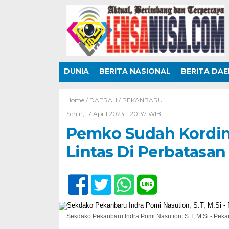
DUNIA
BERITA NASIONAL
BERITA DA
Home /
DAERAH
/
PEKANBARU
Senin, 17 April 2023 - 20:37 WIB
Pemko Sudah Kordina
Lintas Di Perbatasa
Sekdako Pekanbaru Indra Pomi Nasution, S.T, M.Si - Peka