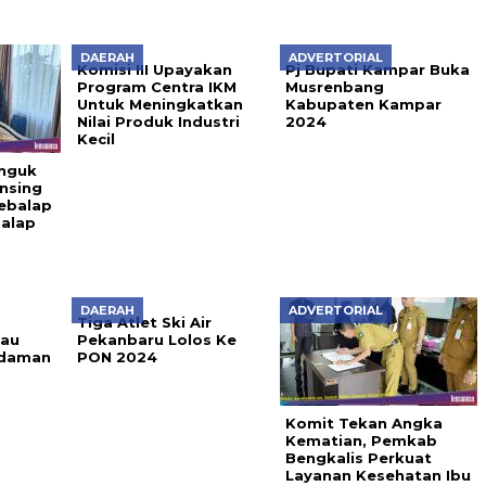
DAERAH
ADVERTORIAL
Komisi III Upayakan
Pj Bupati Kampar Buka
Program Centra IKM
Musrenbang
Untuk Meningkatkan
Kabupaten Kampar
Nilai Produk Industri
2024
Kecil
enguk
nsing
ebalap
Balap
DAERAH
ADVERTORIAL
Tiga Atlet Ski Air
tau
Pekanbaru Lolos Ke
adaman
PON 2024
Komit Tekan Angka
Kematian, Pemkab
Bengkalis Perkuat
Layanan Kesehatan Ibu