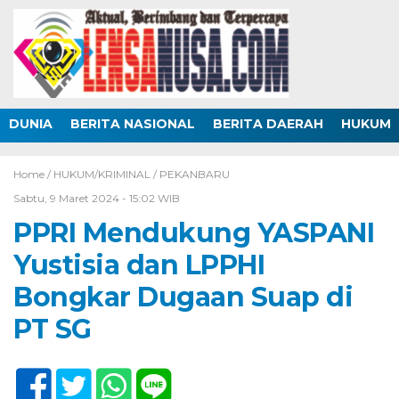
DUNIA
BERITA NASIONAL
BERITA DAERAH
HUKUM
Home /
HUKUM/KRIMINAL
/
PEKANBARU
Sabtu, 9 Maret 2024 - 15:02 WIB
PPRI Mendukung YASPANI
Yustisia dan LPPHI
Bongkar Dugaan Suap di
PT SG