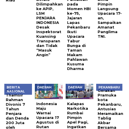
Riau
Dilimpahkan
pada
Pimpin
ke APIP,
Momen HBI
Langsung
LSM
ke-75,
Upacara 17-
PENJARA
Jajaran
an,
INDONESIA
Lapas
Sampaikan
Desak
Pekanbaru
Amanat
Inspektorat
Ikuti
Panglima
Kuansing
Upacara
TNI.
Transparan
Tabur
dan Tidak
Bunga di
“Masuk
Taman
Angin”
Makam
Pahlawan
Kusuma
Dharma
BERITA
DAERAH
DAERAH
PEKANBARU
Raja
Gerakan
NASIONAL
Thamsir
Pramuka
Rahman
kota
Indonesia
Kalapas
Divonis 7
Pekanbaru,
Maju
Narkotika
Tahun
Antusias
Warnai
Rumbai
Penjara
Meramaikan
Upacara 17
Pimpin
dan Denda
Tablig
Agustus di
Apel Pagi,
200 Juta
Akbar
Rutan
Ingatkan
oleh
Bersama