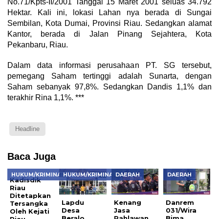
No.71/Kpts-II/2001 Tanggal 15 Maret 2001 seluas 34.792
Hektar. Kali ini, lokasi Lahan nya berada di Sungai
Sembilan, Kota Dumai, Provinsi Riau. Sedangkan alamat
Kantor, berada di Jalan Pinang Sejahtera, Kota
Pekanbaru, Riau.
Dalam data informasi perusahaan PT. SG tersebut,
pemegang Saham tertinggi adalah Sunarta, dengan
Saham sebanyak 97,8%. Sedangkan Dandis 1,1% dan
terakhir Rina 1,1%. ***
Headline
Baca Juga
HUKUM/KRIMINAL
HUKUM/KRIMINAL
DAERAH
DAERAH
Kadisdik
Riau
Ditetapkan
Lapdu
Kenang
Danrem
Tersangka
Desa
Jasa
031/Wira
Oleh Kejati
Beralo
Pahlawan
Bima