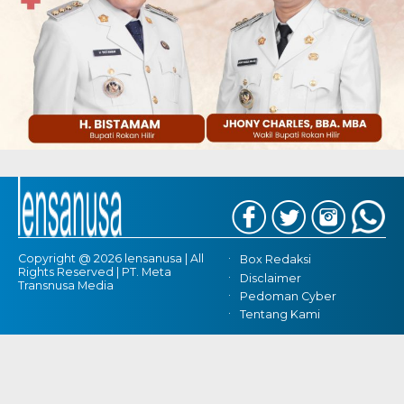
Copyright @ 2026 lensanusa | All
Box Redaksi
Rights Reserved | PT. Meta
Disclaimer
Transnusa Media
Pedoman Cyber
Tentang Kami