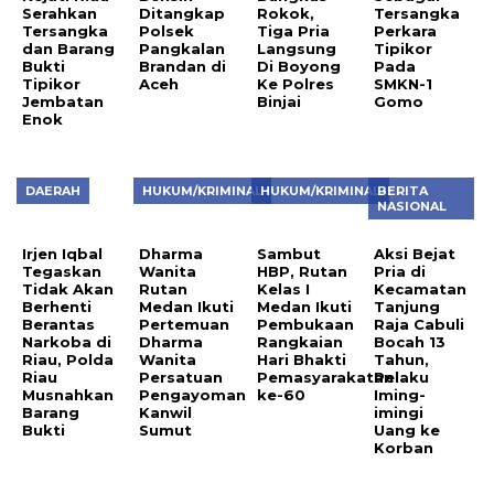
Serahkan
Ditangkap
Rokok,
Tersangka
Tersangka
Polsek
Tiga Pria
Perkara
dan Barang
Pangkalan
Langsung
Tipikor
Bukti
Brandan di
Di Boyong
Pada
Tipikor
Aceh
Ke Polres
SMKN-1
Jembatan
Binjai
Gomo
Enok
DAERAH
HUKUM/KRIMINAL
HUKUM/KRIMINAL
BERITA
NASIONAL
Irjen Iqbal
Dharma
Sambut
Aksi Bejat
Tegaskan
Wanita
HBP, Rutan
Pria di
Tidak Akan
Rutan
Kelas I
Kecamatan
Berhenti
Medan Ikuti
Medan Ikuti
Tanjung
Berantas
Pertemuan
Pembukaan
Raja Cabuli
Narkoba di
Dharma
Rangkaian
Bocah 13
Riau, Polda
Wanita
Hari Bhakti
Tahun,
Riau
Persatuan
Pemasyarakatan
Pelaku
Musnahkan
Pengayoman
ke-60
Iming-
Barang
Kanwil
imingi
Bukti
Sumut
Uang ke
Korban