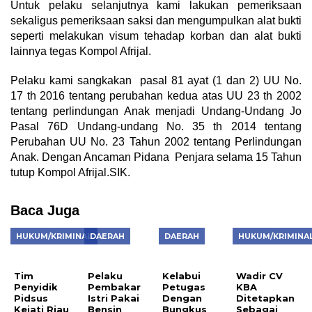
Untuk pelaku selanjutnya kami lakukan pemeriksaan
sekaligus pemeriksaan saksi dan mengumpulkan alat bukti
seperti melakukan visum tehadap korban dan alat bukti
lainnya tegas Kompol Afrijal.
Pelaku kami sangkakan pasal 81 ayat (1 dan 2) UU No.
17 th 2016 tentang perubahan kedua atas UU 23 th 2002
tentang perlindungan Anak menjadi Undang-Undang Jo
Pasal 76D Undang-undang No. 35 th 2014 tentang
Perubahan UU No. 23 Tahun 2002 tentang Perlindungan
Anak. Dengan Ancaman Pidana Penjara selama 15 Tahun
tutup Kompol Afrijal.SIK.
Baca Juga
HUKUM/KRIMINAL
DAERAH
DAERAH
HUKUM/KRIMINA
Tim
Pelaku
Kelabui
Wadir CV
Penyidik
Pembakar
Petugas
KBA
Pidsus
Istri Pakai
Dengan
Ditetapkan
Kejati Riau
Bensin
Bungkus
Sebagai