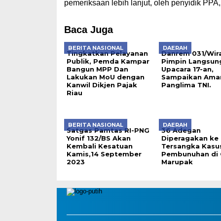
pemeriksaan lebih lanjut, oleh penyidik PPA,
Baca Juga
BERITA NASIONAL
DAERAH
Tingkatkan Pelayanan
Danrem 031/Wir
Publik, Pemda Kampar
Pimpin Langsun
Bangun MPP Dan
Upacara 17-an,
Lakukan MoU dengan
Sampaikan Ama
Kanwil Dikjen Pajak
Panglima TNI.
Riau
BERITA NASIONAL
DAERAH
Satgas Pamtas RI-PNG
36 Adegan
Yonif 132/BS Akan
Diperagakan ke
Kembali Kesatuan
Tersangka Kasu
Kamis,14 September
Pembunuhan di 
2023
Marupak