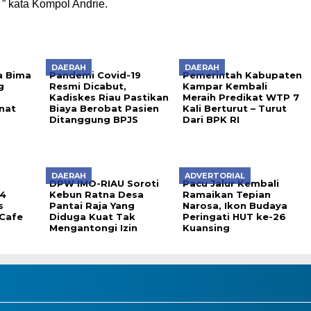
 ” kata Kompol Andrie.
DAERAH
DAERAH
a Bima
Pandemi Covid-19
Pemerintah Kabupaten
g
Resmi Dicabut,
Kampar Kembali
Kadiskes Riau Pastikan
Meraih Predikat WTP 7
nat
Biaya Berobat Pasien
Kali Berturut – Turut
Ditanggung BPJS
Dari BPK RI
DAERAH
ADVERTORIAL
DPW IMO-RIAU Soroti
Pacu Jalur Kembali
 4
Kebun Ratna Desa
Ramaikan Tepian
s
Pantai Raja Yang
Narosa, Ikon Budaya
Cafe
Diduga Kuat Tak
Peringati HUT ke-26
Mengantongi Izin
Kuansing