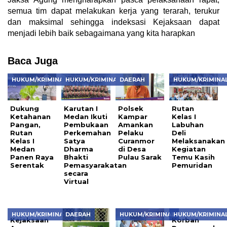
semua tim dapat melakukan kerja yang terarah, terukur
dan maksimal sehingga indeksasi Kejaksaan dapat
menjadi lebih baik sebagaimana yang kita harapkan
Baca Juga
HUKUM/KRIMINAL
HUKUM/KRIMINAL
DAERAH
HUKUM/KRIMINA
Dukung
Karutan I
Polsek
Rutan
Ketahanan
Medan Ikuti
Kampar
Kelas I
Pangan,
Pembukaan
Amankan
Labuhan
Rutan
Perkemahan
Pelaku
Deli
Kelas I
Satya
Curanmor
Melaksanakan
Medan
Dharma
di Desa
Kegiatan
Panen Raya
Bhakti
Pulau Sarak
Temu Kasih
Serentak
Pemasyarakatan
Pemuridan
secara
Virtual
HUKUM/KRIMINAL
DAERAH
HUKUM/KRIMINAL
HUKUM/KRIMINA
Kejaksaan
Korban