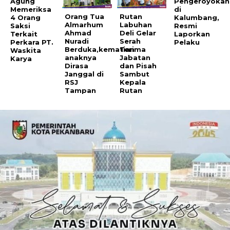
Agung
Pengeroyokan
Memeriksa
di
Orang Tua
Rutan
4 Orang
Kalumbang,
Almarhum
Labuhan
Saksi
Resmi
Ahmad
Deli Gelar
Terkait
Laporkan
Nuradi
Serah
Perkara PT.
Pelaku
Berduka,kematian
Terima
Waskita
anaknya
Jabatan
Karya
Dirasa
dan Pisah
Janggal di
Sambut
RSJ
Kepala
Tampan
Rutan