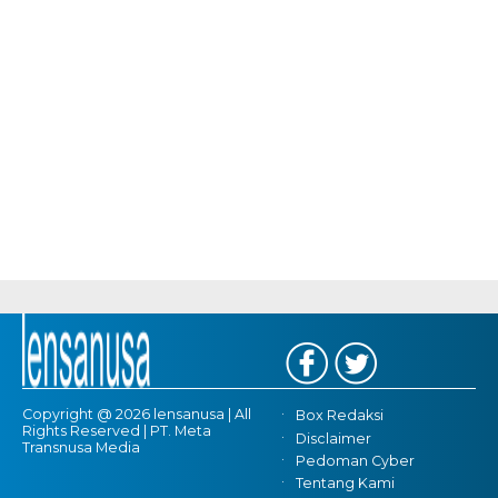
Copyright @ 2026 lensanusa | All
Box Redaksi
Rights Reserved | PT. Meta
Disclaimer
Transnusa Media
Pedoman Cyber
Tentang Kami