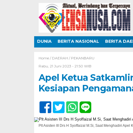
DUNIA
BERITA NASIONAL
BERITA DA
Home /
DAERAH
/
PEKANBARU
Rabu, 21 Juni 2023 - 21:50 WIB
Apel Ketua Satkamling
Kesiapan Pengaman
Plt Asisten III Drs H Syoffaizal M.Si, Saat Menghadiri Ap