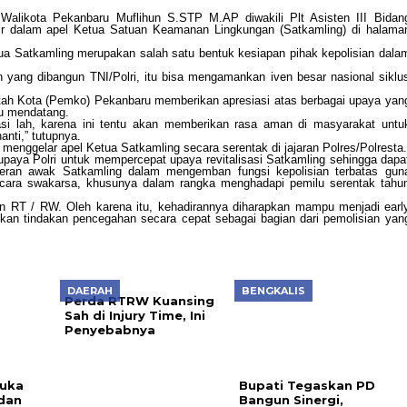
 Walikota Pekanbaru Muflihun S.STP M.AP diwakili Plt Asisten III Bidan
dir dalam apel Ketua Satuan Keamanan Lingkungan (Satkamling) di halama
tua Satkamling merupakan salah satu bentuk kesiapan pihak kepolisian dala
 yang dibangun TNI/Polri, itu bisa mengamankan iven besar nasional siklu
ntah Kota (Pemko) Pekanbaru memberikan apresiasi atas berbagai upaya yan
lu mendatang.
asi lah, karena ini tentu akan memberikan rasa aman di masyarakat untu
anti,” tutupnya.
i) menggelar apel Ketua Satkamling secara serentak di jajaran Polres/Polresta.
upaya Polri untuk mempercepat upaya revitalisasi Satkamling sehingga dapa
eran awak Satkamling dalam mengemban fungsi kepolisian terbatas gun
cara swakarsa, khusunya dalam rangka menghadapi pemilu serentak tahu
gan RT / RW. Oleh karena itu, kehadirannya diharapkan mampu menjadi earl
ukan tindakan pencegahan secara cepat sebagai bagian dari pemolisian yan
DAERAH
BENGKALIS
Perda RTRW Kuansing
Sah di Injury Time, Ini
Penyebabnya
Buka
Bupati Tegaskan PD
 dan
Bangun Sinergi,