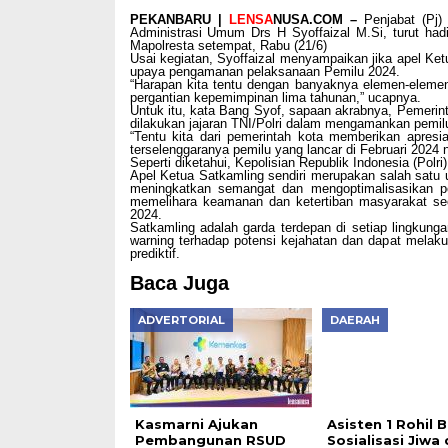
PEKANBARU |
LENSA
NUSA.COM –
Penjabat (Pj)
Administrasi Umum Drs H Syoffaizal M.Si, turut ha
Mapolresta setempat, Rabu (21/6)
Usai kegiatan, Syoffaizal menyampaikan jika apel Ke
upaya pengamanan pelaksanaan Pemilu 2024.
“Harapan kita tentu dengan banyaknya elemen-elemen
pergantian kepemimpinan lima tahunan,” ucapnya.
Untuk itu, kata Bang Syof, sapaan akrabnya, Pemeri
dilakukan jajaran TNI/Polri dalam mengamankan pemi
“Tentu kita dari pemerintah kota memberikan apresi
terselenggaranya pemilu yang lancar di Februari 2024 n
Seperti diketahui, Kepolisian Republik Indonesia (Polr
Apel Ketua Satkamling sendiri merupakan salah satu 
meningkatkan semangat dan mengoptimalisasikan p
memelihara keamanan dan ketertiban masyarakat se
2024.
Satkamling adalah garda terdepan di setiap lingkun
warning terhadap potensi kejahatan dan dapat melak
prediktif.
Baca Juga
ADVERTORIAL
DAERAH
Kasmarni Ajukan
Asisten 1 Rohil 
Pembangunan RSUD
Sosialisasi Jiwa