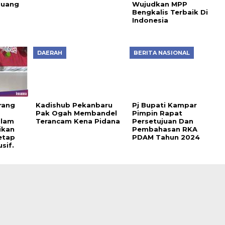
Juang
Wujudkan MPP
Bengkalis Terbaik Di
Indonesia
DAERAH
BERITA NASIONAL
Kadishub Pekanbaru
Pak Ogah Membandel
Terancam Kena Pidana
rang
Pj Bupati Kampar
a
Pimpin Rapat
alam
Persetujuan Dan
ikan
Pembahasan RKA
etap
PDAM Tahun 2024
sif.