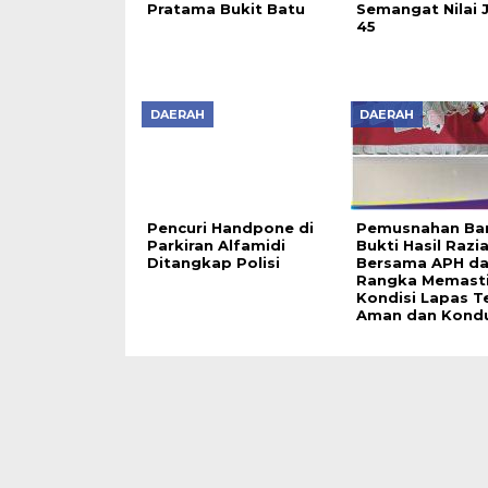
Pratama Bukit Batu
Semangat Nilai 
45
DAERAH
DAERAH
Pencuri Handpone di
Pemusnahan Ba
Parkiran Alfamidi
Bukti Hasil Razi
Ditangkap Polisi
Bersama APH d
Rangka Memast
Kondisi Lapas T
Aman dan Kondu