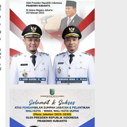
g
n
m
s
g
k
t
a
n
y
g