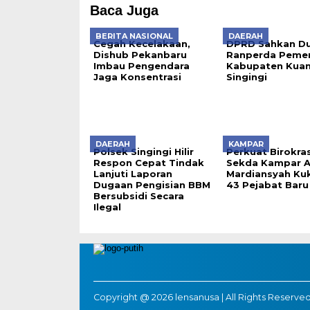
Baca Juga
BERITA NASIONAL
DAERAH
Cegah Kecelakaan,
DPRD Sahkan D
Dishub Pekanbaru
Ranperda Pemer
Imbau Pengendara
Kabupaten Kua
Jaga Konsentrasi
Singingi
DAERAH
KAMPAR
Polsek Singingi Hilir
Perkuat Birokrasi
Respon Cepat Tindak
Sekda Kampar A
Lanjuti Laporan
Mardiansyah Ku
Dugaan Pengisian BBM
43 Pejabat Baru
Bersubsidi Secara
Ilegal
Copyright @ 2026 lensanusa | All Rights Reserved