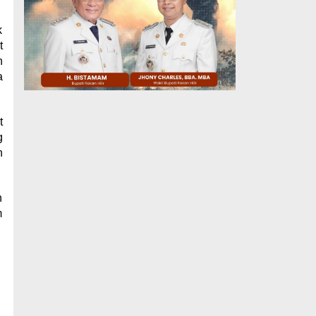
k
t
n
a
t
g
n
n
m