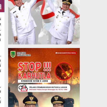
s
n
.
n
i
.
h
i
i
,
n
,
i