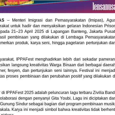
AS
– Menteri Imigrasi dan Pemasyarakatan (Imipas), Agu
rakat untuk hadir dan menyaksikan gelaran Indonesian Priso
5 pada 21–23 April 2025 di Lapangan Banteng, Jakarta Pusat
 hasil pembinaan yang dilakukan di Lembaga Pemasyarakata
merkan produk, karya seni, hingga pagelaran pertunjukan dar
yarakat, IPPAFest menghadirkan lebih dari sekadar pameran
sikan langsung kreativitas Warga Binaan dari berbagai daera
er, fesyen, dan pertunjukan seni lainnya. Festival ini menjad
atas proses pembinaan dan perubahan positif yang dilakukan d
di IPPAFest 2025 adalah peluncuran lagu terbaru Zivilia Band
olaborasi dengan penyanyi Gita Youbi. Lagu ini diciptakan da
A Gunung Sindur sebagai bagian dari program pembinaan musik
la. Karya ini menjadi simbol bahwa kreativitas tidak berhent