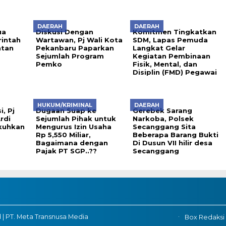
DAERAH
DAERAH
ua
Diskusi Dengan
Komitmen Tingkatkan
intah
Wartawan, Pj Wali Kota
SDM, Lapas Pemuda
ntan
Pekanbaru Paparkan
Langkat Gelar
Sejumlah Program
Kegiatan Pembinaan
Pemko
Fisik, Mental, dan
Disiplin (FMD) Pegawai
HUKUM/KRIMINAL
DAERAH
, Pj
Dugaan Suap ke
Gerebek Sarang
rdi
Sejumlah Pihak untuk
Narkoba, Polsek
kuhkan
Mengurus Izin Usaha
Secanggang Sita
Rp 5,550 Miliar,
Beberapa Barang Bukti
Bagaimana dengan
Di Dusun VII hilir desa
Pajak PT SGP..??
Secanggang
 | PT. Meta Transnusa Media
Box Redaksi