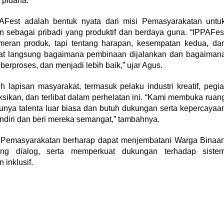
 pidana.
Fest adalah bentuk nyata dari misi Pemasyarakatan untu
ebagai pribadi yang produktif dan berdaya guna. “IPPAFes
meran produk, tapi tentang harapan, kesempatan kedua, da
hat langsung bagaimana pembinaan dijalankan dan bagaiman
erproses, dan menjadi lebih baik,” ujar Agus.
 lapisan masyarakat, termasuk pelaku industri kreatif, pegia
sikan, dan terlibat dalam perhelatan ini. “Kami membuka ruan
unya talenta luar biasa dan butuh dukungan serta kepercayaa
sendiri dan beri mereka semangat,” tambahnya.
al Pemasyarakatan berharap dapat menjembatani Warga Binaa
ng dialog, serta memperkuat dukungan terhadap siste
 inklusif.