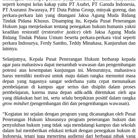
seperti korupsi kelas kakap yaitu PT Asabri, PT Garuda Indonesia,
PT Asuransi Jiwasraya, PT Duta Palma Group, minyak goreng, dan
perkara-perkara lain yang ditangani Jaksa Agung Muda Bidang
Tindak Pidana Khusus. Disamping itu, Kepala Pusat Penerangan
Hukum juga menjelaskan tentang penegakan hukum humanis yakni
keadilan restoratif (
r
estorative justice
)
oleh Jaksa Agung Muda
Bidang Tindak Pidana Umum beserta perkara-perkara viral seperti
perkara Indosurya, Ferdy Sambo, Teddy Minahasa, Kanjuruhan dan
lainnya.
Selanjutnya, Kepala Pusat Penerangan Hukum berharap kepada
agar para mahasiswa dapat menambah wawasan dan pengembangan
potensi atas kesempatan kunjungan ini. Menurutnya, mahasiswa
harus memiliki motivasi untuk maju dalam rangka menuntut masa
depan yang tugasnya sangat sederhana yaitu cepat menunaikan
pembelajaran di kampus agar serius dan disiplin dalam proses
pembelajaran, karena masa depan adik-adik ditentukan oleh apa
yang dilakukan hari ini, serta selalu berpikiran positif dalam rangka
grow mindset (
pengembangan diri dan pengembangan wawasan).
“Kegiatan ini sejalan dengan program yang dicanangkan oleh Pusat
Penerangan Hukum khususnya program penerangan hukum dan
penyuluhan hukum yang tidak saja mendatangi kampus dan sekolah
dalam hal memberikan edukasi terkait dengan penegakan hukum di
Indonesia, tetapi juga menerima audiensi dari berbagai pihak yang