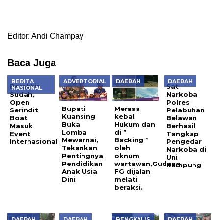
Editor: Andi Champay
Baca Juga
BERITA
ADVERTORIAL
DAERAH
DAERAH
Berakhir
Sat
NASIONAL
Sudah,
Narkoba
Open
Polres
Bupati
Merasa
Serindit
Pelabuhan
Kuansing
kebal
Boat
Belawan
Buka
Hukum dan
Masuk
Berhasil
Lomba
di ”
Event
Tangkap
Mewarnai,
Backing ”
Internasional
Pengedar
Tekankan
oleh
Narkoba di
Pentingnya
oknum
Uni
Pendidikan
wartawan,Gudang
Kampung
Anak Usia
FG dijalan
Dini
melati
beraksi.
DAERAH
DAERAH
BENGKALIS
DAERAH