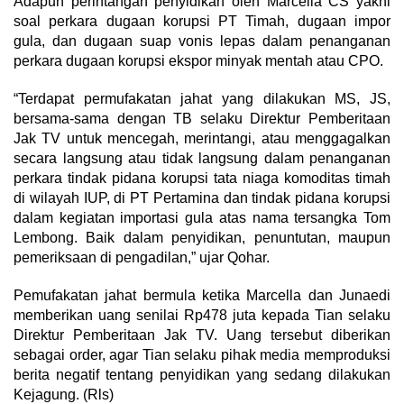
Adapun perintangan penyidikan oleh Marcella CS yakni
soal perkara dugaan korupsi PT Timah, dugaan impor
gula, dan dugaan suap vonis lepas dalam penanganan
perkara dugaan korupsi ekspor minyak mentah atau CPO.
“Terdapat permufakatan jahat yang dilakukan MS, JS,
bersama-sama dengan TB selaku Direktur Pemberitaan
Jak TV untuk mencegah, merintangi, atau menggagalkan
secara langsung atau tidak langsung dalam penanganan
perkara tindak pidana korupsi tata niaga komoditas timah
di wilayah IUP, di PT Pertamina dan tindak pidana korupsi
dalam kegiatan importasi gula atas nama tersangka Tom
Lembong. Baik dalam penyidikan, penuntutan, maupun
pemeriksaan di pengadilan,” ujar Qohar.
Pemufakatan jahat bermula ketika Marcella dan Junaedi
memberikan uang senilai Rp478 juta kepada Tian selaku
Direktur Pemberitaan Jak TV. Uang tersebut diberikan
sebagai order, agar Tian selaku pihak media memproduksi
berita negatif tentang penyidikan yang sedang dilakukan
Kejagung. (Rls)