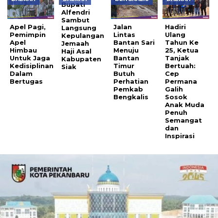
Bupati
Alfendri
Sambut
Apel Pagi,
Jalan
‎Hadiri
Langsung
Pemimpin
Lintas
Ulang
Kepulangan
Apel
Bantan Sari
Tahun Ke
Jemaah
Himbau
Menuju
25, Ketua
Haji Asal
Untuk Jaga
Bantan
Tanjak
Kabupaten
Kedisiplinan
Timur
Bertuah:
Siak
Dalam
Butuh
Cep
Bertugas
Perhatian
Permana
Pemkab
Galih
Bengkalis
Sosok
Anak Muda
Penuh
Semangat
dan
Inspirasi ‎