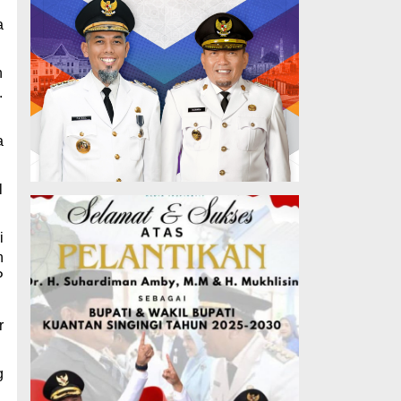
a
n
.
a
l
i
n
P
r
g