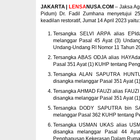
JAKARTA |
LENSA
NUSA.COM
– Jaksa Ag
Pidum) Dr. Fadil Zumhana menyetujui 25
keadilan restoratif, Jumat 14 April 2023 yaitu:
Tersangka SELVI ARPA alias EPIda
melanggar Pasal 45 Ayat (3) Undan
Undang-Undang RI Nomor 11 Tahun 2008
Tersangka ABAS ODJA alias HAYAdar
Pasal 351 Ayat (1) KUHP tentang Pen
Tersangka ALAN SAPUTRA HUNTU a
disangka melanggar Pasal 351 Ayat (
Tersangka AHMAD FAUZI alias FAUZI 
disangka melanggar Pasal 351 Ayat (
Tersangka DODY SAPUTRA bin SAE
melanggar Pasal 362 KUHP tentang Pe
Tersangka USMAN UKAS alias USMAN
disangka melanggar Pasal 44 Ay
Penghapusan Kekerasan Dalam Ruma