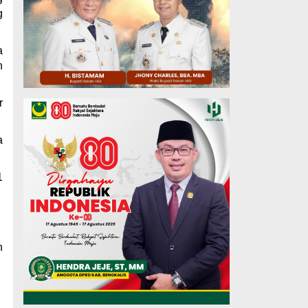
g
a
n
r
a
1
h