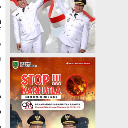
n
i
2
a
i
1
i
a
i
g