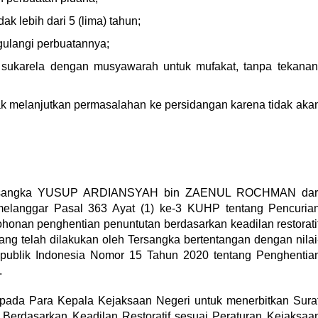
k lebih dari 5 (lima) tahun;
gulangi perbuatannya;
 sukarela dengan musyawarah untuk mufakat, tanpa tekanan
ak melanjutkan permasalahan ke persidangan karena tidak aka
Tersangka YUSUP ARDIANSYAH bin ZAENUL ROCHMAN dar
elanggar Pasal 363 Ayat (1) ke-3 KUHP tentang Pencuria
honan penghentian penuntutan berdasarkan keadilan restorati
ang telah dilakukan oleh Tersangka bertentangan dengan nilai
epublik Indonesia Nomor 15 Tahun 2020 tentang Penghentia
.
pada Para Kepala Kejaksaan Negeri untuk menerbitkan Sura
Berdasarkan Keadilan Restoratif sesuai Peraturan Kejaksaa