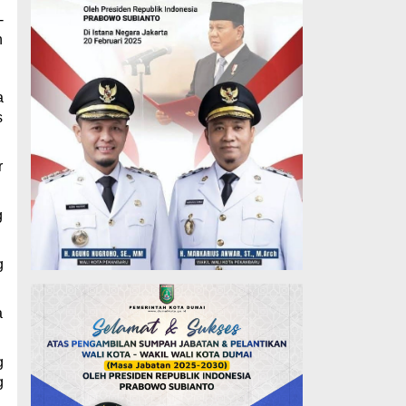
-
n
a
s
r
g
g
a
g
g