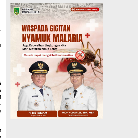
,
n
i
n
f
-
n
t
n