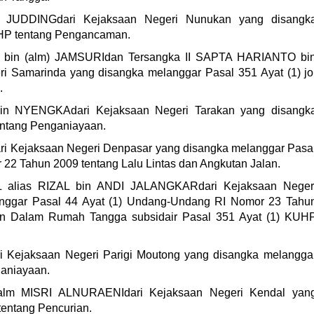
 JUDDINGdari Kejaksaan Negeri Nunukan yang disangk
UHP tentang Pengancaman.
 bin (alm) JAMSURIdan Tersangka II SAPTA HARIANTO bi
i Samarinda yang disangka melanggar Pasal 351 Ayat (1) jo
.
n NYENGKAdari Kejaksaan Negeri Tarakan yang disangk
entang Penganiayaan.
 Kejaksaan Negeri Denpasar yang disangka melanggar Pasa
22 Tahun 2009 tentang Lalu Lintas dan Angkutan Jalan.
alias RIZAL bin ANDI JALANGKARdari Kejaksaan Neger
anggar Pasal 44 Ayat (1) Undang-Undang RI Nomor 23 Tahu
n Dalam Rumah Tangga subsidair Pasal 351 Ayat (1) KUH
Kejaksaan Negeri Parigi Moutong yang disangka melangga
ganiayaan.
m MISRI ALNURAENIdari Kejaksaan Negeri Kendal yan
entang Pencurian.