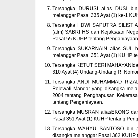
Tersangka DURUSI alias DUSI bin
melanggar Pasal 335 Ayat (1) ke-1 K
Tersangka I DWI SAPUTRA SILISTIA
(alm) SABRI HS dari Kejaksaan Neger
Pasal 55 KUHP tentang Penganiayaan
Tersangka SUKARNAIN alias SUL bi
melanggar Pasal 351 Ayat (1) KUHP t
Tersangka KETUT SERI MAHAYANIdari
310 Ayat (4) Undang-Undang RI Nomor 
Tersangka ANDI MUHAMMAD RIZAL 
Polewali Mandar yang disangka mel
2004 tentang Penghapusan Kekerasa
tentang Penganiayaan.
Tersangka MUSRAN aliasEKONG dari 
Pasal 351 Ayat (1) KUHP tentang Pen
Tersangka WAHYU SANTOSO bin al
disangka melanggar Pasal 362 KUHP t