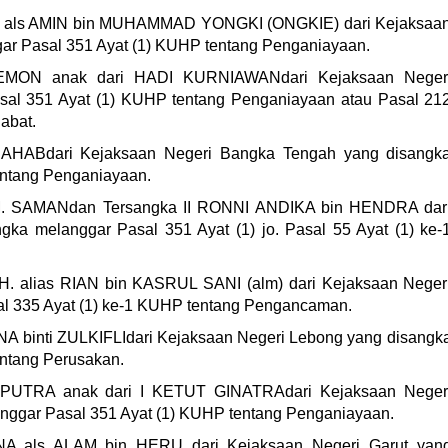
 als AMIN bin MUHAMMAD YONGKI (ONGKIE) dari Kejaksaa
ar Pasal 351 Ayat (1) KUHP tentang Penganiayaan.
MON anak dari HADI KURNIAWANdari Kejaksaan Neger
sal 351 Ayat (1) KUHP tentang Penganiayaan atau Pasal 21
abat.
AHABdari Kejaksaan Negeri Bangka Tengah yang disangk
entang Penganiayaan.
. SAMANdan Tersangka II RONNI ANDIKA bin HENDRA dar
gka melanggar Pasal 351 Ayat (1) jo. Pasal 55 Ayat (1) ke-
 alias RIAN bin KASRUL SANI (alm) dari Kejaksaan Neger
l 335 Ayat (1) ke-1 KUHP tentang Pengancaman.
A binti ZULKIFLIdari Kejaksaan Negeri Lebong yang disangk
ntang Perusakan.
UTRA anak dari I KETUT GINATRAdari Kejaksaan Neger
nggar Pasal 351 Ayat (1) KUHP tentang Penganiayaan.
als ALAM bin HERU dari Kejaksaan Negeri Garut yan