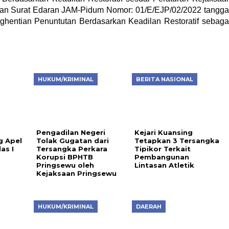
an Surat Edaran JAM-Pidum Nomor: 01/E/EJP/02/2022 tangga
ghentian Penuntutan Berdasarkan Keadilan Restoratif sebaga
HUKUM/KRIMINAL
BERITA NASIONAL
g
Pengadilan Negeri
Kejari Kuansing
g Apel
Tolak Gugatan dari
Tetapkan 3 Tersangka
as I
Tersangka Perkara
Tipikor Terkait
Korupsi BPHTB
Pembangunan
Pringsewu oleh
Lintasan Atletik
Kejaksaan Pringsewu
HUKUM/KRIMINAL
DAERAH