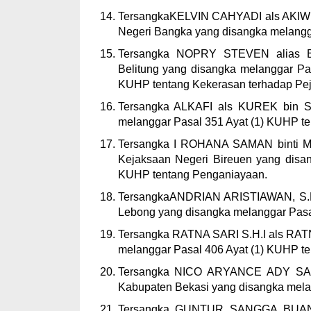
TersangkaKELVIN CAHYADI als AKIW
Negeri Bangka yang disangka melangg
Tersangka NOPRY STEVEN alias E
Belitung yang disangka melanggar Pa
KUHP tentang Kekerasan terhadap Pej
Tersangka ALKAFI als KUREK bin S
melanggar Pasal 351 Ayat (1) KUHP t
Tersangka I ROHANA SAMAN binti M
Kejaksaan Negeri Bireuen yang disan
KUHP tentang Penganiayaan.
TersangkaANDRIAN ARISTIAWAN, S.H.
Lebong yang disangka melanggar Pasa
Tersangka RATNA SARI S.H.I als RATN
melanggar Pasal 406 Ayat (1) KUHP te
Tersangka NICO ARYANCE ADY SAP
Kabupaten Bekasi yang disangka mela
Tersangka GUNTUR SANGGA BUANA 