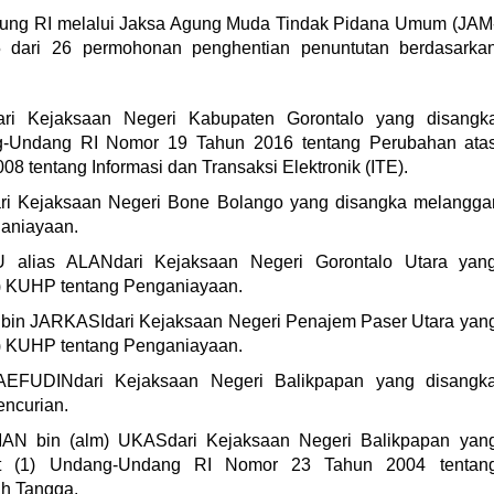
ung RI melalui Jaksa Agung Muda Tindak Pidana Umum (JAM
 dari 26 permohonan penghentian penuntutan berdasarka
ri Kejaksaan Negeri Kabupaten Gorontalo yang disangk
g-Undang RI Nomor 19 Tahun 2016 tentang Perubahan ata
 tentang Informasi dan Transaksi Elektronik (ITE).
i Kejaksaan Negeri Bone Bolango yang disangka melangga
ganiayaan.
lias ALANdari Kejaksaan Negeri Gorontalo Utara yan
1) KUHP tentang Penganiayaan.
bin JARKASIdari Kejaksaan Negeri Penajem Paser Utara yan
1) KUHP tentang Penganiayaan.
FUDINdari Kejaksaan Negeri Balikpapan yang disangk
ncurian.
 bin (alm) UKASdari Kejaksaan Negeri Balikpapan yan
at (1) Undang-Undang RI Nomor 23 Tahun 2004 tentan
h Tangga.