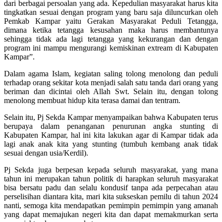
dari berbagai persoalan yang ada. Kepedulian masyarakat harus kita
tingkatkan sesuai dengan program yang baru saja diluncurkan oleh
Pemkab Kampar yaitu Gerakan Masyarakat Peduli Tetangga,
dimana ketika tetangga kesusahan maka harus membantunya
sehingga tidak ada lagi tetangga yang kekurangan dan dengan
program ini mampu mengurangi kemiskinan extream di Kabupaten
Kampar”.
Dalam agama Islam, kegiatan saling tolong menolong dan peduli
terhadap orang sekitar kota menjadi salah satu tanda dari orang yang
beriman dan dicintai oleh Allah Swt. Selain itu, dengan tolong
menolong membuat hidup kita terasa damai dan tentram.
Selain itu, Pj Sekda Kampar menyampaikan bahwa Kabupaten terus
berupaya dalam penanganan penurunan angka stunting di
Kabupaten Kampar, hal ini kita lakukan agar di Kampar tidak ada
lagi anak anak kita yang stunting (tumbuh kembang anak tidak
sesuai dengan usia/Kerdil).
Pj Sekda juga berpesan kepada seluruh masyarakat, yang mana
tahun ini merupakan tahun politik di harapkan seluruh masyarakat
bisa bersatu padu dan selalu kondusif tanpa ada perpecahan atau
perselisihan diantara kita, mari kita sukseskan pemilu di tahun 2024
nanti, semoga kita mendapatkan pemimpin pemimpin yang amanah
yang dapat memajukan negeri kita dan dapat memakmurkan serta