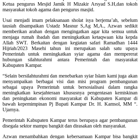
Ketua pengurus Mesjid Jamik H Mizakir Arsyad S.H,dan tokoh
masyarakat tokoh agama dan pengurus masjid.
Usai menjadi imam pelaksanaan sholat isya berjema’ah, sebelum
tausiah disampaikan Ustadz Masnur S,Ag M,A., Azwan sedikit
memberikan arahan dengan mengingatkan agar kita semua untuk
menjaga rumah ibadah dan meningkatkan ketaqwaan kita kepda
Allah SWT. Berkaitan dengan kegiatan safari Ramadhan 1444
Hijriah/2023 Masehi tahun ini merupakan salah satu upaya
Pemerintah untuk meningkatkan syiar agama dan mempererat
hubungan silahturahmi antara Pemerintah dan masyarakat
Kabupaten Kampar.
“Selain bersilahturahmi dan menebarkan syiar Islam kami juga akan
menyampaikan berbagai visi dan misi program pembangunan
sebagai upaya Pemerintah untuk bersosialisasi dalam rangka
meningkatkan kesejahteraan khususnya pengentasan kemiskinan
dan peningkatan ekonomi masyarakat di Kabupaten Kampar di
bawah kepemimpinan Pj Bupati Kampar Dr. H. Kamsol, MM “.
Ujarnya.
Pemerintah Kabupaten Kampar terus berupaya agar pembangunan
disegala sektor mampu bangkit dan dirasakan oleh masyarakat.
Azwan menambahkan dengan kebersamaan Kampar bisa bangkit