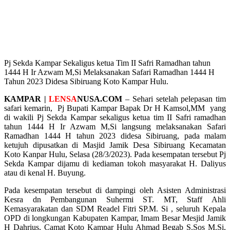
Pj Sekda Kampar Sekaligus ketua Tim II Safri Ramadhan tahun
1444 H Ir Azwam M,Si Melaksanakan Safari Ramadhan 1444 H
Tahun 2023 Didesa Sibiruang Koto Kampar Hulu.
KAMPAR |
LENSA
NUSA.COM
– Sehari setelah pelepasan tim
safari kemarin, Pj Bupati Kampar Bapak Dr H Kamsol,MM yang
di wakili Pj Sekda Kampar sekaligus ketua tim II Safri ramadhan
tahun 1444 H Ir Azwam M,Si langsung melaksanakan Safari
Ramadhan 1444 H tahun 2023 didesa Sibiruang, pada malam
ketujuh dipusatkan di Masjid Jamik Desa Sibiruang Kecamatan
Koto Kanpar Hulu, Selasa (28/3/2023). Pada kesempatan tersebut Pj
Sekda Kampar dijamu di kediaman tokoh masyarakat H. Daliyus
atau di kenal H. Buyung.
Pada kesempatan tersebut di dampingi oleh Asisten Administrasi
Kesra dn Pembangunan Suhermi ST. MT, Staff Ahli
Kemasyarakatan dan SDM Readel Fitri SP.M. Si , seluruh Kepala
OPD di longkungan Kabupaten Kampar, Imam Besar Mesjid Jamik
H Dahrius, Camat Koto Kampar Hulu Ahmad Begab S.Sos M.Si,