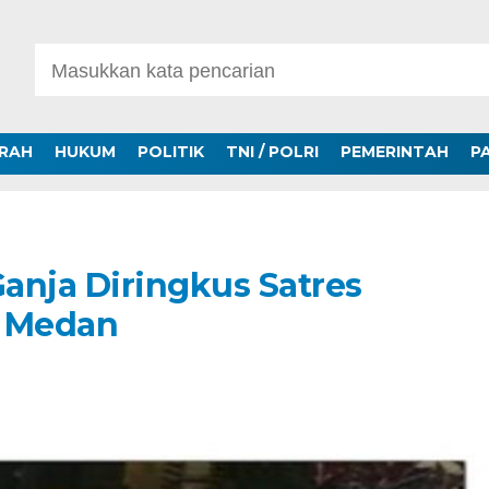
ERAH
HUKUM
POLITIK
TNI / POLRI
PEMERINTAH
P
Ganja Diringkus Satres
s Medan