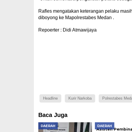
Rafles mengatakan keterangan pelaku masih a
diboyong ke Mapolrestabes Medan .
Repoerter : Didi Atmawijaya
Headline
Kurir Narkoba
Polrestabes Med
Baca Juga
DAERAH
DAERAH
Asisten Pembin