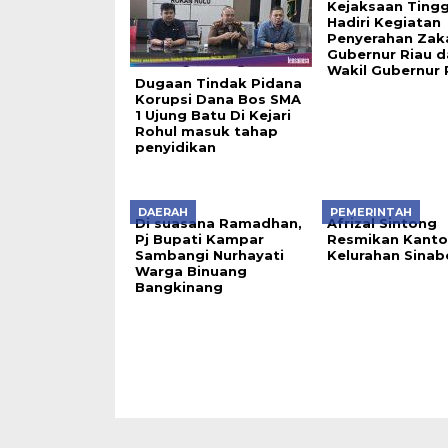
Kejaksaan Tingg
Hadiri Kegiatan
Penyerahan Zak
Gubernur Riau d
Wakil Gubernur 
Dugaan Tindak Pidana
Korupsi Dana Bos SMA
1 Ujung Batu Di Kejari
Rohul masuk tahap
penyidikan
DAERAH
PEMERINTAH
Di suasana Ramadhan,
Afrizal Sintong
Pj Bupati Kampar
Resmikan Kanto
Sambangi Nurhayati
Kelurahan Sinab
Warga Binuang
Bangkinang