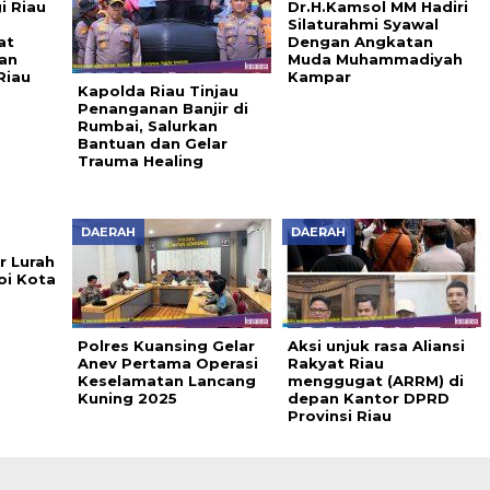
i Riau
Dr.H.Kamsol MM Hadiri
Silaturahmi Syawal
at
Dengan Angkatan
an
Muda Muhammadiyah
Riau
Kampar
Kapolda Riau Tinjau
Penanganan Banjir di
Rumbai, Salurkan
Bantuan dan Gelar
Trauma Healing
DAERAH
DAERAH
r Lurah
oi Kota
Polres Kuansing Gelar
Aksi unjuk rasa Aliansi
Anev Pertama Operasi
Rakyat Riau
Keselamatan Lancang
menggugat (ARRM) di
Kuning 2025
depan Kantor DPRD
Provinsi Riau